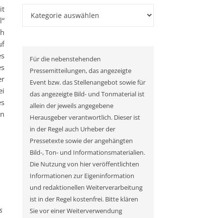
it
Kategorien
l“
ch
uf
es
Für die nebenstehenden
es
Pressemitteilungen, das angezeigte
er
Event bzw. das Stellenangebot sowie für
ei
das angezeigte Bild- und Tonmaterial ist
es
allein der jeweils angegebene
en
Herausgeber verantwortlich. Dieser ist
in der Regel auch Urheber der
Pressetexte sowie der angehängten
Bild-, Ton- und Informationsmaterialien.
Die Nutzung von hier veröffentlichten
Informationen zur Eigeninformation
und redaktionellen Weiterverarbeitung
ist in der Regel kostenfrei. Bitte klären
s
Sie vor einer Weiterverwendung