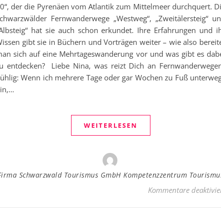
0“, der die Pyrenäen vom Atlantik zum Mittelmeer durchquert. D
chwarzwälder Fernwanderwege „Westweg“, „Zweitälersteig“ u
Albsteig“ hat sie auch schon erkundet. Ihre Erfahrungen und i
issen gibt sie in Büchern und Vorträgen weiter – wie also bereit
an sich auf eine Mehrtageswanderung vor und was gibt es dab
u entdecken? Liebe Nina, was reizt Dich an Fernwanderwege
ühlig: Wenn ich mehrere Tage oder gar Wochen zu Fuß unterwe
in,…
WEITERLESEN
Firma Schwarzwald Tourismus GmbH Kompetenzzentrum Tourismu
Kommentare deaktivie