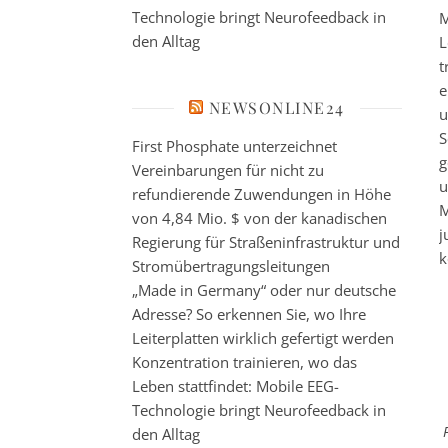
Technologie bringt Neurofeedback in
M
den Alltag
L
t
e
NEWSONLINE24
u
S
First Phosphate unterzeichnet
g
Vereinbarungen für nicht zu
u
refundierende Zuwendungen in Höhe
M
von 4,84 Mio. $ von der kanadischen
j
Regierung für Straßeninfrastruktur und
k
Stromübertragungsleitungen
„Made in Germany“ oder nur deutsche
Adresse? So erkennen Sie, wo Ihre
Leiterplatten wirklich gefertigt werden
Konzentration trainieren, wo das
Leben stattfindet: Mobile EEG-
Technologie bringt Neurofeedback in
den Alltag