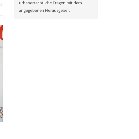
urheberrechtliche Fragen mit dem
für Dirigent von Weltrang und Intendant des „Schwarzwald Musikf
rt
angegebenen Herausgeber.