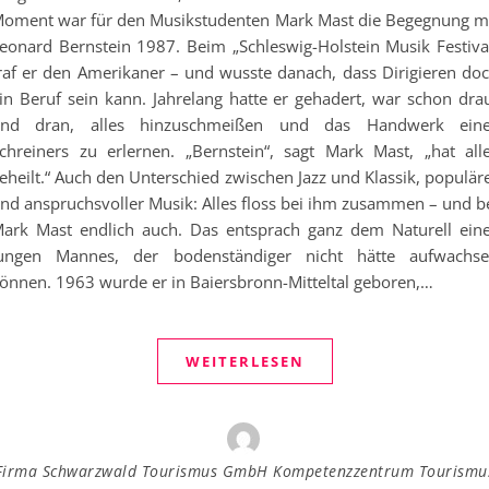
oment war für den Musikstudenten Mark Mast die Begegnung m
eonard Bernstein 1987. Beim „Schleswig-Holstein Musik Festiva
raf er den Amerikaner – und wusste danach, dass Dirigieren do
in Beruf sein kann. Jahrelang hatte er gehadert, war schon dra
nd dran, alles hinzuschmeißen und das Handwerk ein
chreiners zu erlernen. „Bernstein“, sagt Mark Mast, „hat all
eheilt.“ Auch den Unterschied zwischen Jazz und Klassik, populär
nd anspruchsvoller Musik: Alles floss bei ihm zusammen – und b
ark Mast endlich auch. Das entsprach ganz dem Naturell ein
ungen Mannes, der bodenständiger nicht hätte aufwachs
önnen. 1963 wurde er in Baiersbronn-Mitteltal geboren,…
WEITERLESEN
Firma Schwarzwald Tourismus GmbH Kompetenzzentrum Tourismu