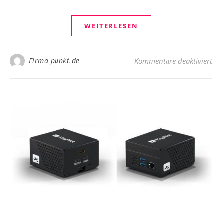
WEITERLESEN
für
Firma punkt.de
Kommentare deaktiviert