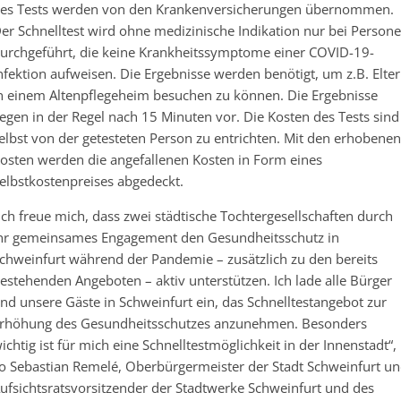
es Tests werden von den Krankenversicherungen übernommen.
er Schnelltest wird ohne medizinische Indikation nur bei Person
urchgeführt, die keine Krankheitssymptome einer COVID-19-
nfektion aufweisen. Die Ergebnisse werden benötigt, um z.B. Elte
n einem Altenpflegeheim besuchen zu können. Die Ergebnisse
iegen in der Regel nach 15 Minuten vor. Die Kosten des Tests sind
elbst von der getesteten Person zu entrichten. Mit den erhobenen
osten werden die angefallenen Kosten in Form eines
elbstkostenpreises abgedeckt.
Ich freue mich, dass zwei städtische Tochtergesellschaften durch
hr gemeinsames Engagement den Gesundheitsschutz in
chweinfurt während der Pandemie – zusätzlich zu den bereits
estehenden Angeboten – aktiv unterstützen. Ich lade alle Bürger
nd unsere Gäste in Schweinfurt ein, das Schnelltestangebot zur
rhöhung des Gesundheitsschutzes anzunehmen. Besonders
ichtig ist für mich eine Schnelltestmöglichkeit in der Innenstadt“,
o Sebastian Remelé, Oberbürgermeister der Stadt Schweinfurt u
ufsichtsratsvorsitzender der Stadtwerke Schweinfurt und des