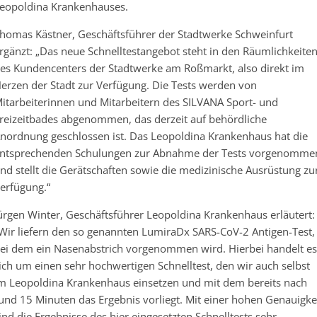
eopoldina Krankenhauses.
homas Kästner, Geschäftsführer der Stadtwerke Schweinfurt
rgänzt: „Das neue Schnelltestangebot steht in den Räumlichkeite
es Kundencenters der Stadtwerke am Roßmarkt, also direkt im
erzen der Stadt zur Verfügung. Die Tests werden von
itarbeiterinnen und Mitarbeitern des SILVANA Sport- und
reizeitbades abgenommen, das derzeit auf behördliche
nordnung geschlossen ist. Das Leopoldina Krankenhaus hat die
ntsprechenden Schulungen zur Abnahme der Tests vorgenomme
nd stellt die Gerätschaften sowie die medizinische Ausrüstung zu
erfügung.“
ürgen Winter, Geschäftsführer Leopoldina Krankenhaus erläutert:
Wir liefern den so genannten LumiraDx SARS-CoV-2 Antigen-Test,
ei dem ein Nasenabstrich vorgenommen wird. Hierbei handelt es
ich um einen sehr hochwertigen Schnelltest, den wir auch selbst
m Leopoldina Krankenhaus einsetzen und mit dem bereits nach
und 15 Minuten das Ergebnis vorliegt. Mit einer hohen Genauigke
ind die Ergebnisse des hier eingesetzten Schnelltests sehr