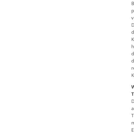
B
p
v
D
d
K
h
d
d
r
K
W
T
D
a
T
m
E