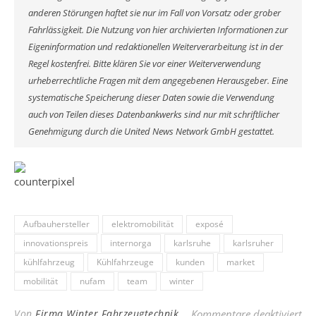
anderen Störungen haftet sie nur im Fall von Vorsatz oder grober
Fahrlässigkeit. Die Nutzung von hier archivierten Informationen zur
Eigeninformation und redaktionellen Weiterverarbeitung ist in der
Regel kostenfrei. Bitte klären Sie vor einer Weiterverwendung
urheberrechtliche Fragen mit dem angegebenen Herausgeber. Eine
systematische Speicherung dieser Daten sowie die Verwendung
auch von Teilen dieses Datenbankwerks sind nur mit schriftlicher
Genehmigung durch die United News Network GmbH gestattet.
Aufbauhersteller
elektromobilität
exposé
innovationspreis
internorga
karlsruhe
karlsruher
kühlfahrzeug
Kühlfahrzeuge
kunden
market
mobilität
nufam
team
winter
für
Von
Firma Winter Fahrzeugtechnik
Kommentare deaktiviert