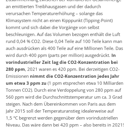
an emittierten Treibhausgasen und der dadurch
verursachen Temperaturerhöhung – solange das
Klimasystem nicht an einen Kipppunkt (Tipping-Point)
kommt und sich dabei die Vorgänge von selbst
beschleunigen. Auf das Volumen bezogen enthält die Luft
rund 0,04 % CO2. Diese 0,04 Teile auf 100 Teile kann man
auch ausdrücken als 400 Teile auf eine Millionen Teile. Das
wird durch 400 ppm (parts per million) ausgedrückt.
In
vorindustrieller Zeit lag die CO2-Konzentration bei
280 ppm
, 2021 waren es 420 ppm. Bei derzeitigen CO2-
Emissionen
nimmt die CO2-Konzentration jedes Jahr
um etwa 3 ppm zu
(1 ppm etsprechen etwa 10 Milliarden
Tonnen CO2). Durch eine Verdoppelung von 280 ppm auf
560 ppm wird die Durchschnitts­temperatur um ca. 3 Grad
steigen. Nach dem Übereinkommen von Paris aus dem
Jahr 2015 soll der Temperaturanstieg idealerweise auf
1,5 °C begrenzt werden gegenüber dem vorindustriellen
Niveau. Das wäre dann bei 420 ppm – also bereits in 2021!