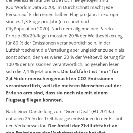
der Menschen auf der Erde noch nie geflogen sind
(OurWorldinData 2020). Im Durchschnitt macht jede
Person auf Erden einen halben Flug pro Jahr. In Europa
sind es 1,3 Flüge pro Jahr (errechnet nach
CityPopulation 2020). Nach dem allgemeinen Pareto-
Prinzip (80/20-Regel) müssten 20 % der Weltbevölkerung
für 80 % der Emissionen verantwortlich sein. In der
Luftfahrt scheint die Verteilung aber ungleicher zu sein als
sonst schon, denn es wären 20 % der Weltbevölkerung für
100 % der Emissionen verantwortlich. So gesehen lesen
sich die 2,4 % jetzt anders.
Die Luftfahrt ist "nur" für
2,4 % der menschengemachten CO2-Emissionen
verantwortlich, weil die meisten Menschen auf der
Erde so arm sind, dass sie noch nie mit einem
Flugzeug fliegen konnten.
Nach einer Darstellung zum "Green Deal" (EU 2019a)
entfallen 25 % der Treibhausgas­emissionen in der EU auf
den Verkehrssektor.
Der Anteil der Zivilluftfahrt an
den Emissionen des Verkehrssektors beträgt