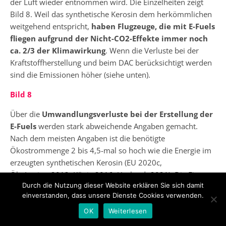
der Luft wieder entnommen wird. Die Einzelheiten zeigt
Bild 8. Weil das synthetische Kerosin dem herkömmlichen
weitgehend entspricht,
haben
Flugzeuge, die mit E-Fuels
fliegen aufgrund der Nicht-CO2-Effekte immer noch
ca. 2/3 der Klimawirkung
. Wenn die Verluste bei der
Kraftstoffherstellung und beim DAC berücksichtigt werden
sind die Emissionen höher (siehe unten).
Bild 8
Über die
Umwandlungsverluste bei der Erstellung der
E-Fuels
werden stark abweichende Angaben gemacht.
Nach dem meisten Angaben ist die benötigte
Ökostrommenge 2 bis 4,5-mal so hoch wie die Energie im
erzeugten synthetischen Kerosin (EU 2020c,
ÖkoInstitut 2013, König 2016, Ueckerdt 2021). Die Firma
Durch die Nutzung dieser Website erklären Sie sich damit
Sunfire (
https://www.sunfire.de
) will einen Wirkungsgrad
einverstanden, dass unsere Dienste Cookies verwenden.
von 84 % erreichen und damit nur die 1,2-fache Menge an
Ökostrom verbrauchen. Liegt zur Herstellung des E-Fuels
OK
Weiterlesen
kein Ökostrom vor, sondern nur ein Strommix, dann