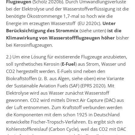
Flugzeugen
(Scholz 2020b). Durch Umwandlungsverluste
bei der Elektrolyse und der Wasserstoffverflüssigung ist die
benötigte Ökostrommenge 1,7-mal so hoch wie die
Energie im erzeugten Wasserstoff (EU 2020c).
Unter
Berücksichtigung des Strommix
(siehe unten)
ist die
Klimawirkung von Wasserstoffflugzeugen höher
bisher
bei Kerosinflugzeugen.
2.) Um eine Lösung für existierende Flugzeuge anzubieten,
soll synthetisches Kerosin (
E-Fuel
) aus Strom, Wasser und
CO2 hergestellt werden. E-Fuels sind neben den
Biokraftstoffen (z. B. aus Algen, siehe oben) eine Variante
der Sustainable Aviation Fuels (SAF) (EPRS 2020). Mit
Elektrolyse wird aus Wasser zunächst Wasserstoff
gewonnen. CO2 wird mittels Direct Air Capture (DAC) aus
der Luft entnommen. Zum Kraftstoff verbunden werden
die Komponenten mit dem schon 1925 in Deutschland
entwickelte Fischer-Tropsch-Verfahren. Es ergibt sich ein
Kohlenstoffkreislauf (Carbon Cycle), weil das CO2 mit DAC