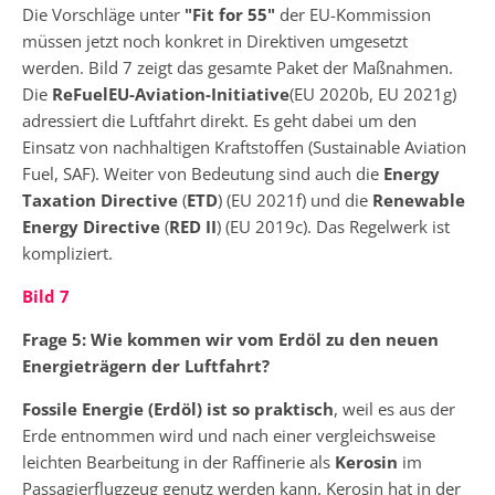
Die Vorschläge unter
"Fit for 55"
der EU-Kommission
müssen jetzt noch konkret in Direktiven umgesetzt
werden. Bild 7 zeigt das gesamte Paket der Maßnahmen.
Die
ReFuelEU-Aviation-Initiative
(EU 2020b, EU 2021g)
adressiert die Luftfahrt direkt. Es geht dabei um den
Einsatz von nachhaltigen Kraftstoffen (Sustainable Aviation
Fuel, SAF). Weiter von Bedeutung sind auch die
Energy
Taxation Directive
(
ETD
) (EU 2021f) und die
Renewable
Energy Directive
(
RED II
) (EU 2019c). Das Regelwerk ist
kompliziert.
Bild 7
Frage 5: Wie kommen wir vom Erdöl zu den neuen
Energieträgern der Luftfahrt?
Fossile Energie (Erdöl) ist so praktisch
, weil es aus der
Erde entnommen wird und nach einer vergleichsweise
leichten Bearbeitung in der Raffinerie als
Kerosin
im
Passagierflugzeug genutz werden kann. Kerosin hat in der