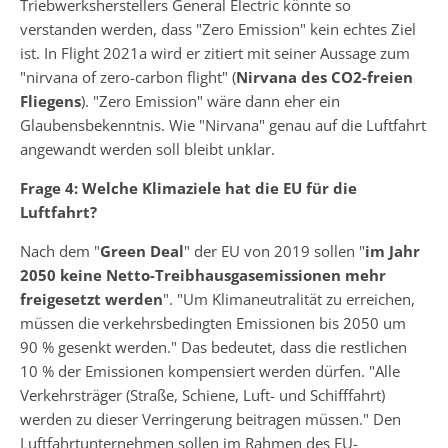
Triebwerksherstellers General Electric könnte so
verstanden werden, dass "Zero Emission" kein echtes Ziel
ist. In Flight 2021a wird er zitiert mit seiner Aussage zum
"nirvana of zero-carbon flight" (
Nirvana des CO2-freien
Fliegens
). "Zero Emission" wäre dann eher ein
Glaubensbekenntnis. Wie "Nirvana" genau auf die Luftfahrt
angewandt werden soll bleibt unklar.
Frage 4: Welche Klimaziele hat die EU für die
Luftfahrt?
Nach dem "
Green Deal
" der EU von 2019 sollen "
im Jahr
2050 keine Netto-Treibhausgasemissionen mehr
freigesetzt werden
". "Um Klimaneutralität zu erreichen,
müssen die verkehrsbedingten Emissionen bis 2050 um
90 % gesenkt werden." Das bedeutet, dass die restlichen
10 % der Emissionen kompensiert werden dürfen. "Alle
Verkehrsträger (Straße, Schiene, Luft- und Schifffahrt)
werden zu dieser Verringerung beitragen müssen." Den
Luftfahrtunternehmen sollen im Rahmen des EU-