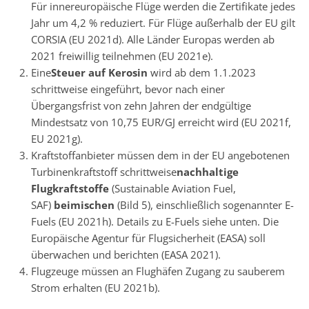
Für innereuropäische Flüge werden die Zertifikate jedes
Jahr um 4,2 % reduziert. Für Flüge außerhalb der EU gilt
CORSIA (EU 2021d). Alle Länder Europas werden ab
2021 freiwillig teilnehmen (EU 2021e).
Eine
Steuer auf Kerosin
wird ab dem 1.1.2023
schrittweise eingeführt, bevor nach einer
Übergangsfrist von zehn Jahren der endgültige
Mindestsatz von 10,75 EUR/GJ erreicht wird (EU 2021f,
EU 2021g).
Kraftstoffanbieter müssen dem in der EU angebotenen
Turbinenkraftstoff schrittweise
nachhaltige
Flugkraftstoffe
(Sustainable Aviation Fuel,
SAF)
beimischen
(Bild 5), einschließlich sogenannter E-
Fuels (EU 2021h). Details zu E-Fuels siehe unten. Die
Europäische Agentur für Flugsicherheit (EASA) soll
überwachen und berichten (EASA 2021).
Flugzeuge müssen an Flughäfen Zugang zu sauberem
Strom erhalten (EU 2021b).