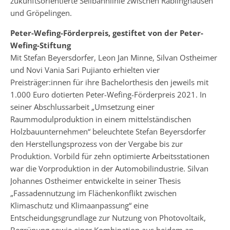
zukunftsorientierte Seilbahnlinie zwischen Rablinghausen
und Gröpelingen.
Peter-Wefing-Förderpreis, gestiftet von der Peter-
Wefing-Stiftung
Mit Stefan Beyersdorfer, Leon Jan Minne, Silvan Ostheimer
und Novi Vania Sari Pujianto erhielten vier
Preisträger:innen für ihre Bachelorthesis den jeweils mit
1.000 Euro dotierten Peter-Wefing-Förderpreis 2021. In
seiner Abschlussarbeit „Umsetzung einer
Raummodulproduktion in einem mittelständischen
Holzbauunternehmen“ beleuchtete Stefan Beyersdorfer
den Herstellungsprozess von der Vergabe bis zur
Produktion. Vorbild für zehn optimierte Arbeitsstationen
war die Vorproduktion in der Automobilindustrie. Silvan
Johannes Ostheimer entwickelte in seiner Thesis
„Fassadennutzung im Flächenkonflikt zwischen
Klimaschutz und Klimaanpassung“ eine
Entscheidungsgrundlage zur Nutzung von Photovoltaik,
Begrünung sowie einer Kombination aus beidem an