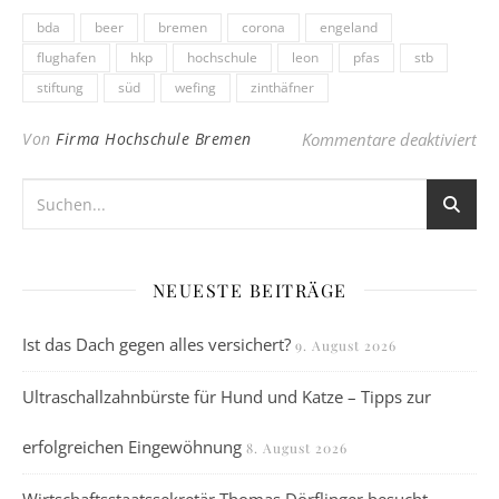
bda
beer
bremen
corona
engeland
flughafen
hkp
hochschule
leon
pfas
stb
stiftung
süd
wefing
zinthäfner
für
Von
Firma Hochschule Bremen
Kommentare deaktiviert
NEUESTE BEITRÄGE
Ist das Dach gegen alles versichert?
9. August 2026
Ultraschallzahnbürste für Hund und Katze – Tipps zur
erfolgreichen Eingewöhnung
8. August 2026
Wirtschaftsstaatssekretär Thomas Dörflinger besucht