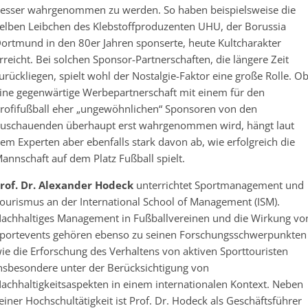
esser wahrgenommen zu werden. So haben beispielsweise die
elben Leibchen des Klebstoffproduzenten UHU, der Borussia
ortmund in den 80er Jahren sponserte, heute Kultcharakter
rreicht. Bei solchen Sponsor-Partnerschaften, die längere Zeit
urückliegen, spielt wohl der Nostalgie-Faktor eine große Rolle. O
ine gegenwärtige Werbepartnerschaft mit einem für den
rofifußball eher „ungewöhnlichen“ Sponsoren von den
uschauenden überhaupt erst wahrgenommen wird, hängt laut
em Experten aber ebenfalls stark davon ab, wie erfolgreich die
annschaft auf dem Platz Fußball spielt.
rof. Dr. Alexander Hodeck
unterrichtet Sportmanagement und
ourismus an der International School of Management (ISM).
achhaltiges Management in Fußballvereinen und die Wirkung vo
portevents gehören ebenso zu seinen Forschungsschwerpunkten
ie die Erforschung des Verhaltens von aktiven Sporttouristen
nsbesondere unter der Berücksichtigung von
achhaltigkeitsaspekten in einem internationalen Kontext. Neben
einer Hochschultätigkeit ist Prof. Dr. Hodeck als Geschäftsführer