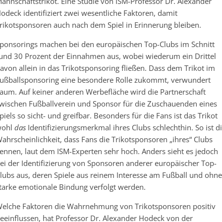
annschaftstrikot. Eine Studie von ISM-Professor Dr. Alexander
odeck identifiziert zwei wesentliche Faktoren, damit
rikotsponsoren auch nach dem Spiel in Erinnerung bleiben.
ponsorings machen bei den europäischen Top-Clubs im Schnitt
und 30 Prozent der Einnahmen aus, wobei wiederum ein Drittel
avon allein in das Trikotsponsoring fließen. Dass dem Trikot im
ußballsponsoring eine besondere Rolle zukommt, verwundert
aum. Auf keiner anderen Werbefläche wird die Partnerschaft
wischen Fußballverein und Sponsor für die Zuschauenden eines
piels so sicht- und greifbar. Besonders für die Fans ist das Trikot
wohl
das
Identifizierungsmerkmal ihres Clubs schlechthin. So ist d
ahrscheinlichkeit, dass Fans die Trikotsponsoren „ihres“ Clubs
ennen, laut dem ISM-Experten sehr hoch. Anders sieht es jedoch
ei der Identifizierung von Sponsoren anderer europäischer Top-
lubs aus, deren Spiele aus reinem Interesse am Fußball und ohne
tarke emotionale Bindung verfolgt werden.
elche Faktoren die Wahrnehmung von Trikotsponsoren positiv
eeinflussen, hat Professor Dr. Alexander Hodeck von der