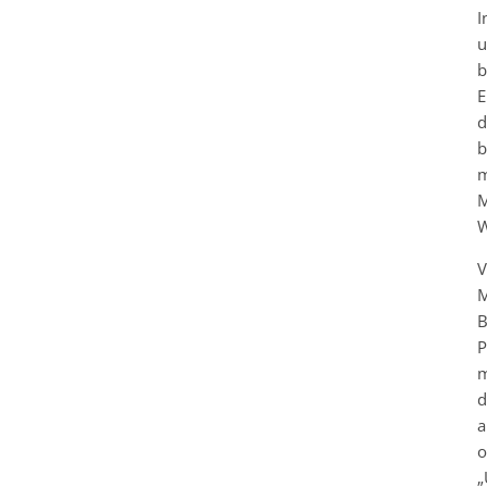
I
u
b
E
d
b
m
M
W
V
M
B
P
m
d
a
o
„