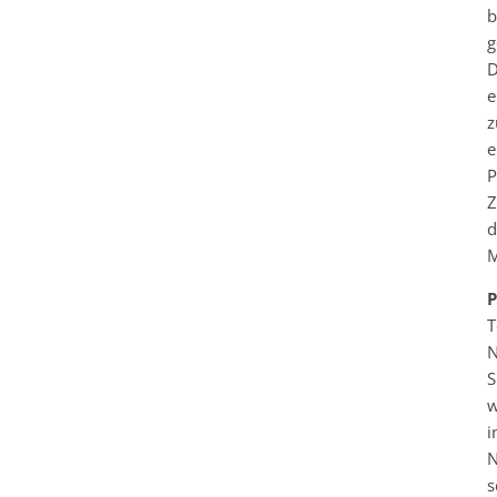
b
g
D
e
z
e
P
Z
d
M
P
T
N
S
w
i
N
s