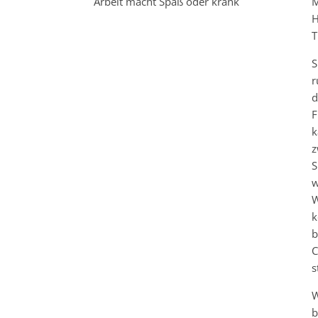
Arbeit macht Spaß oder krank
M
H
T
S
r
d
F
k
z
S
W
k
b
C
s
W
b