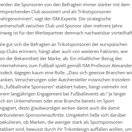
erden die Sponsoren von den Befragten immer stärker mit dem
ntsprechenden Club assoziiert und als Trikotsponsoren
ahrgenommen“, sagt der ISM-Experte. Die strategische
artnerschaft zwischen Club und Sponsor über mehrere Jahre
inweg ist für den Werbepartner demnach nachweisbar vorteilhaft
ie gut sich die Befragten an Trikotsponsoren der europäischen
op-Clubs erinnern, hängt aber auch von weiteren Faktoren, wie
on der Bekanntheit der Marke, ab. Ein inhaltlicher Bezug des
nternehmens zum Fußball spielt gemäß ISM-Professor Alexander
odeck dagegen kaum eine Rolle. „Dass sich gewisse Branchen wi
anken, Versicherungen oder Autohersteller inzwischen trotzdem
ls „fußballnahe Sponsoren“ etabliert haben, hängt vielmehr mit
hrem langjährigen Engagement bei Fußballevents ab.“ Je länger
ich ein Unternehmen oder eine Branche bereits im Sport
ngagiert, desto glaubwürdiger wirken damit auch die damit
erbundenen Sponsorenauftritte. Umgekehrt ließe sich darüber
pekulieren, ob Marken, die weniger stark als Sportsponsoren
tabliert sind, bewusst durch ihr Trikotdesign auffallen wollen, um