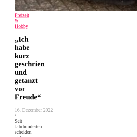
Freizeit
&
Hobby
„Ich
habe
kurz
geschrien
und
getanzt
vor
Freude“
16. Dezember 2022
/
Seit
Jahrhunderten
scheiden