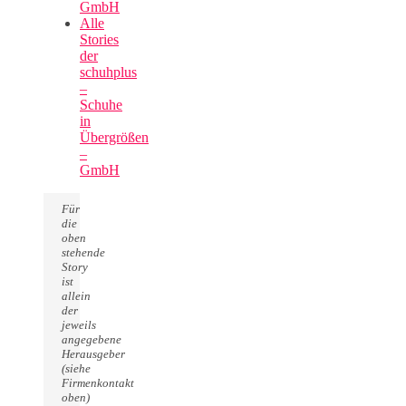
GmbH
Alle
Stories
der
schuhplus
–
Schuhe
in
Übergrößen
–
GmbH
Für
die
oben
stehende
Story
ist
allein
der
jeweils
angegebene
Herausgeber
(siehe
Firmenkontakt
oben)