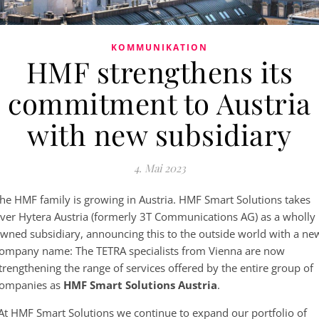
KOMMUNIKATION
HMF strengthens its
commitment to Austria
with new subsidiary
4. Mai 2023
he HMF family is growing in Austria. HMF Smart Solutions takes
ver Hytera Austria (formerly 3T Communications AG) as a wholly
wned subsidiary, announcing this to the outside world with a ne
ompany name: The TETRA specialists from Vienna are now
trengthening the range of services offered by the entire group of
ompanies as
HMF Smart Solutions Austria
.
At HMF Smart Solutions we continue to expand our portfolio of