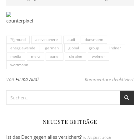
??gmund
activesphere
audi
duesmann
energiewende
german
global
group
lindner
media
merz
panel
ukraine
weimer
wortmann
fü
Von
Firma Audi
Kommentare deaktiviert
NEUESTE BEITRÄGE
Ist das Dach gegen alles versichert?
9. August 2026