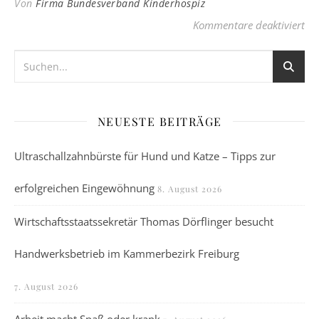
Von
Firma Bundesverband Kinderhospiz
fü
Kommentare deaktiviert
NEUESTE BEITRÄGE
Ultraschallzahnbürste für Hund und Katze – Tipps zur
erfolgreichen Eingewöhnung
8. August 2026
Wirtschaftsstaatssekretär Thomas Dörflinger besucht
Handwerksbetrieb im Kammerbezirk Freiburg
7. August 2026
Arbeit macht Spaß oder krank