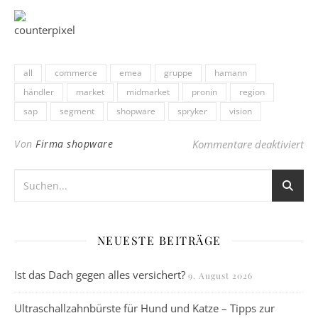
all
commerce
emea
gruppe
hamann
händler
market
midmarket
pronin
region
sap
segment
shopware
spryker
vision
fü
Von
Firma shopware
Kommentare deaktiviert
NEUESTE BEITRÄGE
Ist das Dach gegen alles versichert?
9. August 2026
Ultraschallzahnbürste für Hund und Katze – Tipps zur