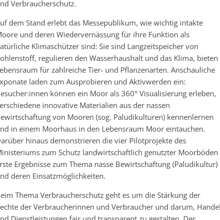
nd Verbraucherschutz.
uf dem Stand erlebt das Messepublikum, wie wichtig intakte
oore und deren Wiedervernässung für ihre Funktion als
atürliche Klimaschützer sind: Sie sind Langzeitspeicher von
ohlenstoff, regulieren den Wasserhaushalt und das Klima, bieten
ebensraum für zahlreiche Tier- und Pflanzenarten. Anschauliche
xponate laden zum Ausprobieren und Aktivwerden ein:
esucher:innen können ein Moor als 360° Visualisierung erleben,
erschiedene innovative Materialien aus der nassen
ewirtschaftung von Mooren (sog. Paludikulturen) kennenlernen
nd in einem Moorhaus in den Lebensraum Moor eintauchen.
arüber hinaus demonstrieren die vier Pilotprojekte des
inisteriums zum Schutz landwirtschaftlich genutzter Moorböden
rste Ergebnisse zum Thema nasse Bewirtschaftung (Paludikultur)
nd deren Einsatzmöglichkeiten.
eim Thema Verbraucherschutz geht es um die Stärkung der
echte der Verbraucherinnen und Verbraucher und darum, Hande
nd Dienstleistungen fair und transparent zu gestalten. Der