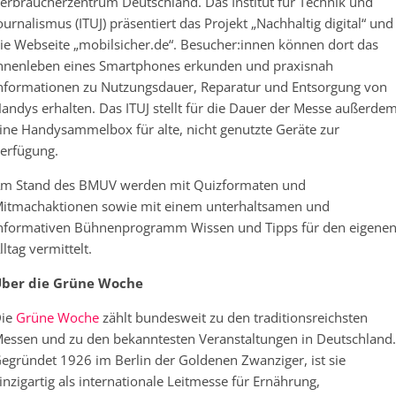
erbraucherzentrum Deutschland. Das Institut für Technik und
ournalismus (ITUJ) präsentiert das Projekt „Nachhaltig digital“ und
ie Webseite „mobilsicher.de“. Besucher:innen können dort das
nnenleben eines Smartphones erkunden und praxisnah
nformationen zu Nutzungsdauer, Reparatur und Entsorgung von
andys erhalten. Das ITUJ stellt für die Dauer der Messe außerde
ine Handysammelbox für alte, nicht genutzte Geräte zur
erfügung.
m Stand des BMUV werden mit Quizformaten und
itmachaktionen sowie mit einem unterhaltsamen und
nformativen Bühnenprogramm Wissen und Tipps für den eigene
lltag vermittelt.
ber die Grüne Woche
ie
Grüne Woche
zählt bundesweit zu den traditionsreichsten
essen und zu den bekanntesten Veranstaltungen in Deutschland.
egründet 1926 im Berlin der Goldenen Zwanziger, ist sie
inzigartig als internationale Leitmesse für Ernährung,