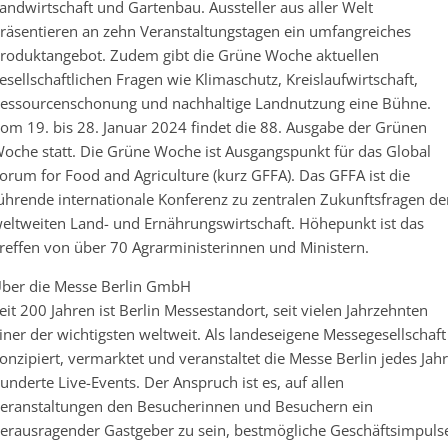
andwirtschaft und Gartenbau. Aussteller aus aller Welt
räsentieren an zehn Veranstaltungstagen ein umfangreiches
roduktangebot. Zudem gibt die Grüne Woche aktuellen
esellschaftlichen Fragen wie Klimaschutz, Kreislaufwirtschaft,
essourcenschonung und nachhaltige Landnutzung eine Bühne.
om 19. bis 28. Januar 2024 findet die 88. Ausgabe der Grünen
oche statt. Die Grüne Woche ist Ausgangspunkt für das Global
orum for Food and Agriculture (kurz GFFA). Das GFFA ist die
ührende internationale Konferenz zu zentralen Zukunftsfragen de
eltweiten Land- und Ernährungswirtschaft. Höhepunkt ist das
reffen von über 70 Agrarministerinnen und Ministern.
ber die Messe Berlin GmbH
eit 200 Jahren ist Berlin Messestandort, seit vielen Jahrzehnten
iner der wichtigsten weltweit. Als landeseigene Messegesellschaft
onzipiert, vermarktet und veranstaltet die Messe Berlin jedes Jahr
underte Live-Events. Der Anspruch ist es, auf allen
eranstaltungen den Besucherinnen und Besuchern ein
erausragender Gastgeber zu sein, bestmögliche Geschäftsimpuls