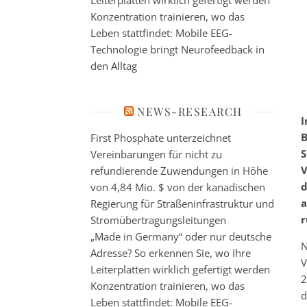
Leiterplatten wirklich gefertigt werden
Konzentration trainieren, wo das
Leben stattfindet: Mobile EEG-
Technologie bringt Neurofeedback in
den Alltag
NEWS-RESEARCH
I
B
First Phosphate unterzeichnet
S
Vereinbarungen für nicht zu
V
refundierende Zuwendungen in Höhe
d
von 4,84 Mio. $ von der kanadischen
a
Regierung für Straßeninfrastruktur und
r
Stromübertragungsleitungen
„Made in Germany“ oder nur deutsche
N
Adresse? So erkennen Sie, wo Ihre
V
Leiterplatten wirklich gefertigt werden
2
Konzentration trainieren, wo das
d
Leben stattfindet: Mobile EEG-