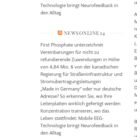
u
Technologie bringt Neurofeedback in
den Alltag
A
M
n
NEWSONLINE24
K
L
First Phosphate unterzeichnet
E
Vereinbarungen für nicht zu
B
refundierende Zuwendungen in Höhe
v
von 4,84 Mio. $ von der kanadischen
B
Regierung für Straßeninfrastruktur und
u
Stromübertragungsleitungen
D
„Made in Germany“ oder nur deutsche
M
Adresse? So erkennen Sie, wo Ihre
e
Leiterplatten wirklich gefertigt werden
u
Konzentration trainieren, wo das
Leben stattfindet: Mobile EEG-
B
Technologie bringt Neurofeedback in
R
den Alltag
u