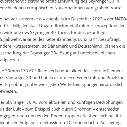
evorstehende zeitnahe breite Einführung des Skyranger 30 in
erschiedenen europäischen Nutzernationen von großem Vorteil.
o hat vor kurzem erst – ebenfalls im Dezember 2023 – der NATO
nd EU-Mitgliedstaat Ungarn Rheinmetall mit der konzeptionellen
ntwicklung des Skyranger 30-Turms für die zukünftige
lugabwehrvariante des Kettenfahrzeugs Lynx KF41 beauftragt.
ndere Nutzerstaaten, so Dänemark und Deutschland, planen die
eschaffung der Skyranger 30-Lösung auf unterschiedlichen
adpanzern.
ie 30mmx173 KCE Revolverkanone bildet das zentrale Element
es Skyranger 30 und hat ihre immense Feuerkraft und Präzision 
er Erprobung unter widrigsten Wetterbedingungen eindrücklich
ewiesen.
er Skyranger 30 A3 wird aktuellen und künftigen Bedrohungen
us der Luft – zum Beispiel auch durch Drohnen – entschieden
ntgegentreten und es den Bodentruppen erlauben, sich auf ihre
igentliche Aufgabe zu fokussieren. Die durchdachte Auslegung