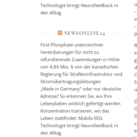
u
Technologie bringt Neurofeedback in
–
den Alltag
a
–
NEWSONLINE24
p
First Phosphate unterzeichnet
R
Vereinbarungen für nicht zu
e
refundierende Zuwendungen in Höhe
g
von 4,84 Mio. $ von der kanadischen
d
Regierung für Straßeninfrastruktur und
O
Stromübertragungsleitungen
S
„Made in Germany“ oder nur deutsche
u
Adresse? So erkennen Sie, wo Ihre
D
Leiterplatten wirklich gefertigt werden
G
Konzentration trainieren, wo das
D
Leben stattfindet: Mobile EEG-
v
Technologie bringt Neurofeedback in
e
den Alltag