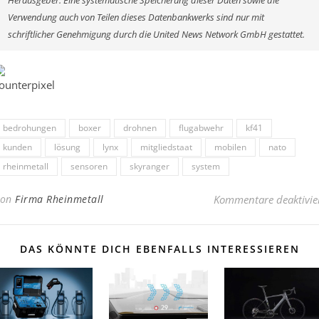
Herausgeber. Eine systematische Speicherung dieser Daten sowie die
Verwendung auch von Teilen dieses Datenbankwerks sind nur mit
schriftlicher Genehmigung durch die United News Network GmbH gestattet.
bedrohungen
boxer
drohnen
flugabwehr
kf41
kunden
lösung
lynx
mitgliedstaat
mobilen
nato
rheinmetall
sensoren
skyranger
system
Von
Firma Rheinmetall
Kommentare deaktivie
DAS KÖNNTE DICH EBENFALLS INTERESSIEREN