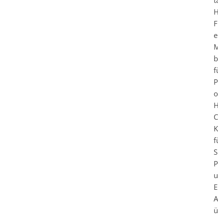
t
H
F
e
M
b
f
P
o
H
C
K
f
S
P
u
E
A
ü