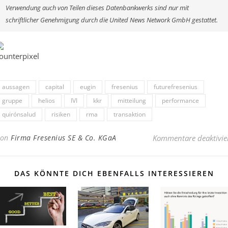
Verwendung auch von Teilen dieses Datenbankwerks sind nur mit
schriftlicher Genehmigung durch die United News Network GmbH gestattet.
aussagen
capital
eugin
fresenius
futurefresenius
gruppe
helios
IVI
kkr
mitteilung
performance
quirónsalud
risiken
rma
transaktion
Von
Firma Fresenius SE & Co. KGaA
Kommentare deaktivie
DAS KÖNNTE DICH EBENFALLS INTERESSIEREN