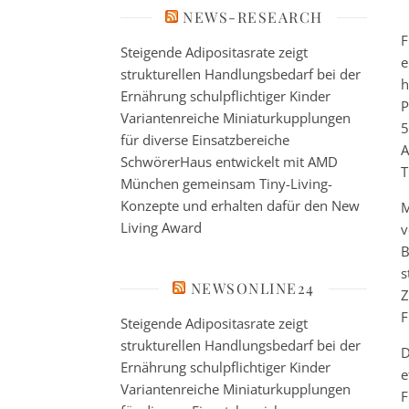
NEWS-RESEARCH
F
Steigende Adipositasrate zeigt
e
strukturellen Handlungsbedarf bei der
h
Ernährung schulpflichtiger Kinder
P
Variantenreiche Miniaturkupplungen
5
für diverse Einsatzbereiche
A
SchwörerHaus entwickelt mit AMD
T
München gemeinsam Tiny-Living-
Konzepte und erhalten dafür den New
M
Living Award
v
B
s
NEWSONLINE24
Z
F
Steigende Adipositasrate zeigt
strukturellen Handlungsbedarf bei der
D
Ernährung schulpflichtiger Kinder
e
Variantenreiche Miniaturkupplungen
F