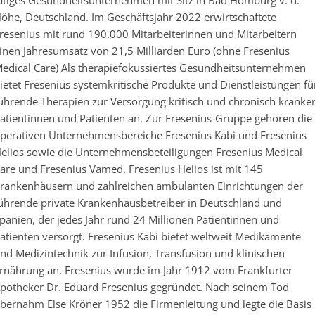
ätiges Gesundheitsunternehmen mit Sitz in Bad Homburg v. d.
öhe, Deutschland. Im Geschäftsjahr 2022 erwirtschaftete
resenius mit rund 190.000 Mitarbeiterinnen und Mitarbeitern
inen Jahresumsatz von 21,5 Milliarden Euro (ohne Fresenius
edical Care) Als therapiefokussiertes Gesundheitsunternehmen
ietet Fresenius systemkritische Produkte und Dienstleistungen fü
ührende Therapien zur Versorgung kritisch und chronisch kranke
atientinnen und Patienten an. Zur Fresenius-Gruppe gehören die
perativen Unternehmensbereiche Fresenius Kabi und Fresenius
elios sowie die Unternehmensbeteiligungen Fresenius Medical
are und Fresenius Vamed. Fresenius Helios ist mit 145
rankenhäusern und zahlreichen ambulanten Einrichtungen der
ührende private Krankenhausbetreiber in Deutschland und
panien, der jedes Jahr rund 24 Millionen Patientinnen und
atienten versorgt. Fresenius Kabi bietet weltweit Medikamente
nd Medizintechnik zur Infusion, Transfusion und klinischen
rnährung an. Fresenius wurde im Jahr 1912 vom Frankfurter
potheker Dr. Eduard Fresenius gegründet. Nach seinem Tod
bernahm Else Kröner 1952 die Firmenleitung und legte die Basis