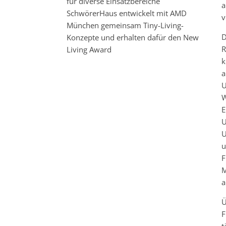
für diverse Einsatzbereiche
a
SchwörerHaus entwickelt mit AMD
v
München gemeinsam Tiny-Living-
D
Konzepte und erhalten dafür den New
R
Living Award
k
a
U
W
E
U
U
u
F
M
a
Ü
F