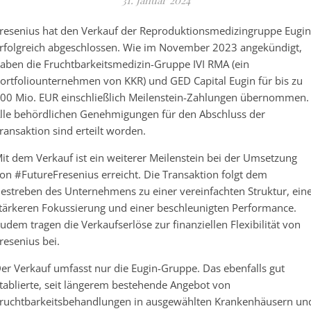
31. Januar 2024
resenius hat den Verkauf der Reproduktionsmedizingruppe Eugin
rfolgreich abgeschlossen. Wie im November 2023 angekündigt,
aben die Fruchtbarkeitsmedizin-Gruppe IVI RMA (ein
ortfoliounternehmen von KKR) und GED Capital Eugin für bis zu
00 Mio. EUR einschließlich Meilenstein-Zahlungen übernommen.
lle behördlichen Genehmigungen für den Abschluss der
ransaktion sind erteilt worden.
it dem Verkauf ist ein weiterer Meilenstein bei der Umsetzung
on #FutureFresenius erreicht. Die Transaktion folgt dem
estreben des Unternehmens zu einer vereinfachten Struktur, ein
tärkeren Fokussierung und einer beschleunigten Performance.
udem tragen die Verkaufserlöse zur finanziellen Flexibilität von
resenius bei.
er Verkauf umfasst nur die Eugin-Gruppe. Das ebenfalls gut
tablierte, seit längerem bestehende Angebot von
ruchtbarkeitsbehandlungen in ausgewählten Krankenhäusern un