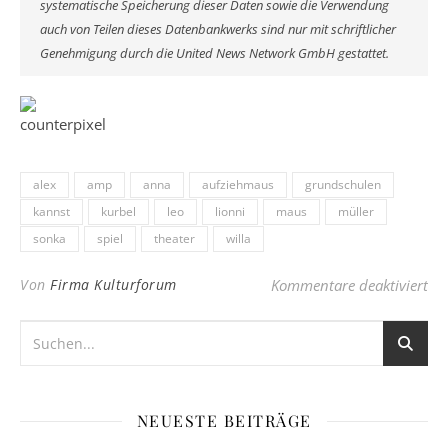
systematische Speicherung dieser Daten sowie die Verwendung
auch von Teilen dieses Datenbankwerks sind nur mit schriftlicher
Genehmigung durch die United News Network GmbH gestattet.
alex
amp
anna
aufziehmaus
grundschulen
kannst
kurbel
leo
lionni
maus
müller
sonka
spiel
theater
willa
für
Von
Firma Kulturforum
Kommentare deaktiviert
NEUESTE BEITRÄGE