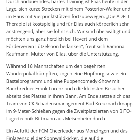
Durch andauerndes, hartes Training ist Elias heute in der
Lage, sich kurze Strecken mit einem Posterior-Walker und
im Haus mit Vierpunktstützen fortzubewegen. „Die ADELI-
Therapie ist kostspielig und für Elias auch körperlich sehr
anstrengend, aber sie lohnt sich. Wir sind überwältigt und
möchten uns ganz herzlich bei Hevert und dem
Förderverein Lützelsoon bedanken“, freut sich Ramona
Kaufmann, Mutter von Elias, über die Unterstützung.
Während 18 Mannschaften um den begehrten
Wanderpokal kämpften, zogen eine Hüpfburg sowie ein
Bastelprogramm und eine Puppencomedy-Show mit
Bauchredner Frank Lorenz auch die kleinsten Besucher
abseits des Platzes in ihren Bann. Am Ende setzte sich das
Team von CK Schadensmanagement Bad Kreuznach knapp
im 9-Meter-Schießen gegen die Zweitplatzierten von BITO-
Lagertechnik Bittmann aus Meisenheim durch.
Ein Auftritt der FCM Cheerleader aus Monzingen und das
Einlagenspiel der Soonwaldkicker, die auf die