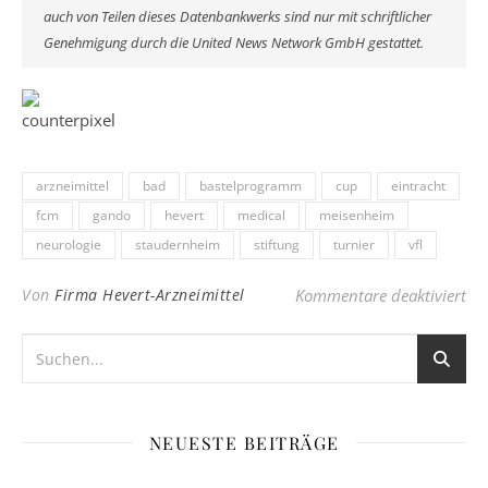
auch von Teilen dieses Datenbankwerks sind nur mit schriftlicher
Genehmigung durch die United News Network GmbH gestattet.
arzneimittel
bad
bastelprogramm
cup
eintracht
fcm
gando
hevert
medical
meisenheim
neurologie
staudernheim
stiftung
turnier
vfl
fü
Von
Firma Hevert-Arzneimittel
Kommentare deaktiviert
NEUESTE BEITRÄGE