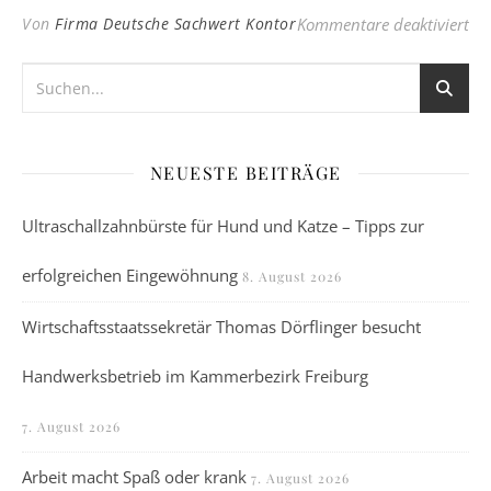
für
Von
Firma Deutsche Sachwert Kontor
Kommentare deaktiviert
NEUESTE BEITRÄGE
Ultraschallzahnbürste für Hund und Katze – Tipps zur
erfolgreichen Eingewöhnung
8. August 2026
Wirtschaftsstaatssekretär Thomas Dörflinger besucht
Handwerksbetrieb im Kammerbezirk Freiburg
7. August 2026
Arbeit macht Spaß oder krank
7. August 2026