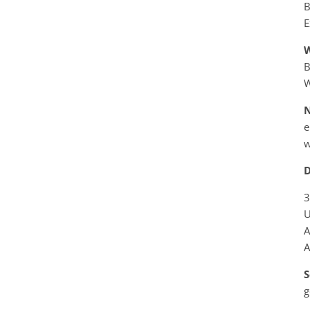
B
E
B
W
e
w
D
3
U
A
A
S
g