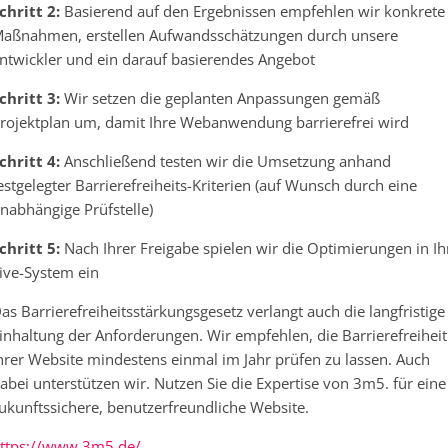
chritt 2:
Basierend auf den Ergebnissen empfehlen wir konkrete
aßnahmen, erstellen Aufwandsschätzungen durch unsere
ntwickler und ein darauf basierendes Angebot
chritt 3:
Wir setzen die geplanten Anpassungen gemäß
rojektplan um, damit Ihre Webanwendung barrierefrei wird
chritt 4:
Anschließend testen wir die Umsetzung anhand
estgelegter Barrierefreiheits-Kriterien (auf Wunsch durch eine
nabhängige Prüfstelle)
chritt 5:
Nach Ihrer Freigabe spielen wir die Optimierungen in Ih
ive-System ein
as Barrierefreiheitsstärkungsgesetz verlangt auch die langfristige
inhaltung der Anforderungen. Wir empfehlen, die Barrierefreiheit
hrer Website mindestens einmal im Jahr prüfen zu lassen. Auch
abei unterstützen wir. Nutzen Sie die Expertise von 3m5. für eine
ukunftssichere, benutzerfreundliche Website.
ttps://www.3m5.de/…