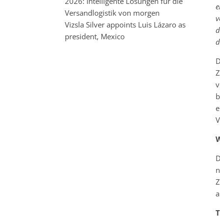
2026: Intelligente Lösungen für die
e
Versandlogistik von morgen
v
Vizsla Silver appoints Luis Lázaro as
d
president, Mexico
d
D
Z
v
b
e
V
W
D
n
Z
a