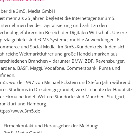
ber die 3m5. Media GmbH
eit mehr als 25 Jahren begleitet die Internetagentur 3m5.
nternehmen bei der Digitalisierung und zählt zu den
echnologieführern im Bereich der Digitalen Wirtschaft. Unsere
pezialgebiete sind ECMS-Systeme, mobile Anwendungen, E-
ommerce und Social Media. Im 3m5.-Kundenkreis finden sich
ahlreiche Weltmarktführer und große Handelsmarken aus
erschiedenen Branchen – darunter BMW, ZDF, Ravensburger,
ardena, BASF, Maggi, Vodafone, Commerzbank, Puma und
nfineon.
m5. wurde 1997 von Michael Eckstein und Stefan Jahn während
hres Studiums in Dresden gegründet, wo sich heute der Hauptsitz
er Firma befindet. Weitere Standorte sind München, Stuttgart,
rankfurt und Hamburg.
ttps://www.3m5.de
Firmenkontakt und Herausgeber der Meldung:
3m5. Media GmbH