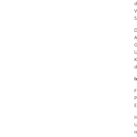
d
V
S
D
A
G
U
K
d
I
F
P
E
H
U
m