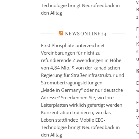
v
Technologie bringt Neurofeedback in
B
den Alltag
z
F
NEWSONLINE24
i
K
First Phosphate unterzeichnet
s
Vereinbarungen für nicht zu
u
refundierende Zuwendungen in Höhe
von 4,84 Mio. $ von der kanadischen
K
Regierung für Straßeninfrastruktur und
Stromübertragungsleitungen
D
„Made in Germany“ oder nur deutsche
w
Adresse? So erkennen Sie, wo Ihre
F
Leiterplatten wirklich gefertigt werden
s
Konzentration trainieren, wo das
V
Leben stattfindet: Mobile EEG-
e
Technologie bringt Neurofeedback in
U
den Alltag