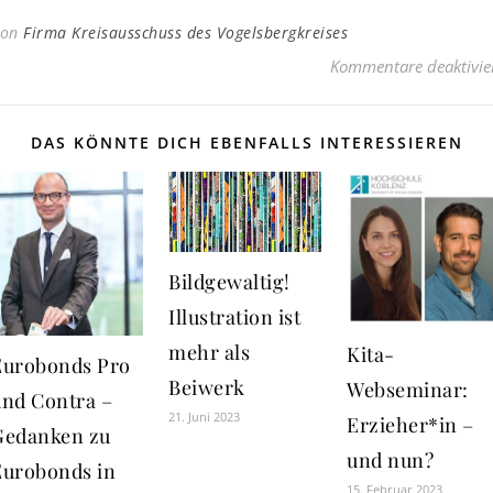
Von
Firma Kreisausschuss des Vogelsbergkreises
Kommentare deaktivie
DAS KÖNNTE DICH EBENFALLS INTERESSIEREN
Bildgewaltig!
Illustration ist
mehr als
Kita-
Eurobonds Pro
Beiwerk
Webseminar:
und Contra –
21. Juni 2023
Erzieher*in –
Gedanken zu
und nun?
Eurobonds in
15. Februar 2023