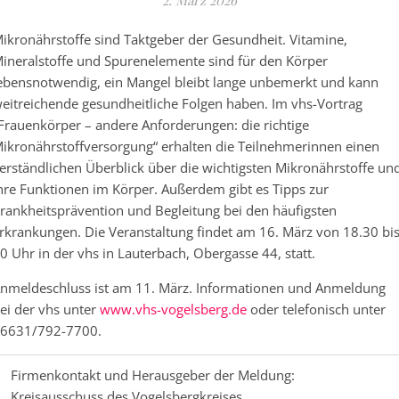
2. März 2026
ikronährstoffe sind Taktgeber der Gesundheit. Vitamine,
ineralstoffe und Spurenelemente sind für den Körper
ebensnotwendig, ein Mangel bleibt lange unbemerkt und kann
eitreichende gesundheitliche Folgen haben. Im vhs-Vortrag
Frauenkörper – andere Anforderungen: die richtige
ikronährstoffversorgung“ erhalten die Teilnehmerinnen einen
erständlichen Überblick über die wichtigsten Mikronährstoffe un
hre Funktionen im Körper. Außerdem gibt es Tipps zur
rankheitsprävention und Begleitung bei den häufigsten
rkrankungen. Die Veranstaltung findet am 16. März von 18.30 bi
0 Uhr in der vhs in Lauterbach, Obergasse 44, statt.
nmeldeschluss ist am 11. März. Informationen und Anmeldung
ei der vhs unter
www.vhs-vogelsberg.de
oder telefonisch unter
6631/792-7700.
Firmenkontakt und Herausgeber der Meldung:
Kreisausschuss des Vogelsbergkreises