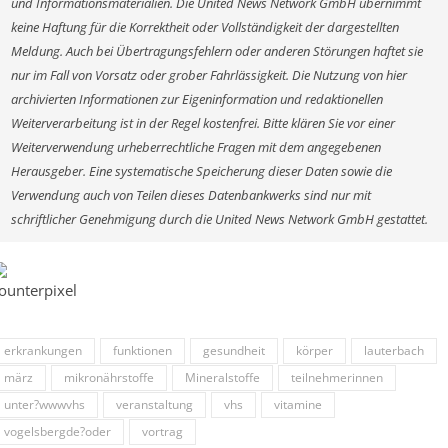
und Informationsmaterialien. Die United News Network GmbH übernimmt
keine Haftung für die Korrektheit oder Vollständigkeit der dargestellten
Meldung. Auch bei Übertragungsfehlern oder anderen Störungen haftet sie
nur im Fall von Vorsatz oder grober Fahrlässigkeit. Die Nutzung von hier
archivierten Informationen zur Eigeninformation und redaktionellen
Weiterverarbeitung ist in der Regel kostenfrei. Bitte klären Sie vor einer
Weiterverwendung urheberrechtliche Fragen mit dem angegebenen
Herausgeber. Eine systematische Speicherung dieser Daten sowie die
Verwendung auch von Teilen dieses Datenbankwerks sind nur mit
schriftlicher Genehmigung durch die United News Network GmbH gestattet.
erkrankungen
funktionen
gesundheit
körper
lauterbach
märz
mikronährstoffe
Mineralstoffe
teilnehmerinnen
unter?wwwvhs
veranstaltung
vhs
vitamine
vogelsbergde?oder
vortrag