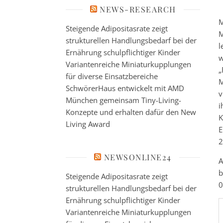
NEWS-RESEARCH
M
Steigende Adipositasrate zeigt
M
strukturellen Handlungsbedarf bei der
l
Ernährung schulpflichtiger Kinder
w
Variantenreiche Miniaturkupplungen
„
für diverse Einsatzbereiche
M
SchwörerHaus entwickelt mit AMD
v
München gemeinsam Tiny-Living-
i
Konzepte und erhalten dafür den New
K
Living Award
E
2
NEWSONLINE24
A
b
Steigende Adipositasrate zeigt
0
strukturellen Handlungsbedarf bei der
Ernährung schulpflichtiger Kinder
Variantenreiche Miniaturkupplungen