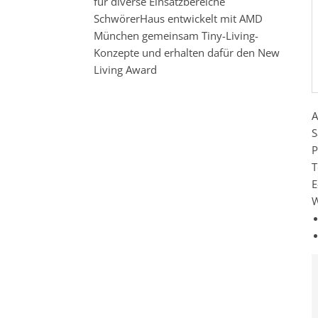
für diverse Einsatzbereiche
SchwörerHaus entwickelt mit AMD
München gemeinsam Tiny-Living-
Konzepte und erhalten dafür den New
Living Award
A
S
P
T
E
W