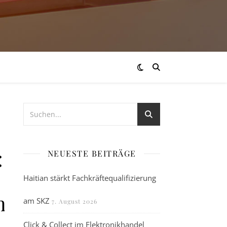
:
NEUESTE BEITRÄGE
Haitian stärkt Fachkräftequalifizierung
ng
am SKZ
7. August 2026
Click & Collect im Elektronikhandel