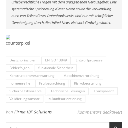
urheberrechtliche Fragen mit dem angegebenen Herausgeber. Eine
systematische Speicherung dieser Daten sowie die Verwendung
auch von Teilen dieses Datenbankwerks sind nur mit schriftlicher
Genehmigung durch die United News Network GmbH gestattet.
Designprinzipien
EN ISO 13849
Entwurfprozesse
Fehlerfolgen
funktionale Sicherheit
Konstruktionsverantwortung
Maschinenverordnung
normenreihe
Prüfbetrachtung
Risikobeurteilung
Sicherheitskonzepte
Technische Lösungen
Transparenz
Validierungsansatz
zukunftsorientierung
für
Von
Firma IBF Solutions
Kommentare deaktiviert