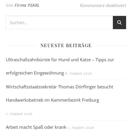
fü
Von
Firma PEARL
Kommentare deaktiviert
NEUESTE BEITRÄGE
Ultraschallzahnbürste für Hund und Katze – Tipps zur
erfolgreichen Eingewöhnung
8. August 2026
Wirtschaftsstaatssekretär Thomas Dörflinger besucht
Handwerksbetrieb im Kammerbezirk Freiburg
7. August 2026
Arbeit macht Spaß oder krank
7. August 2026