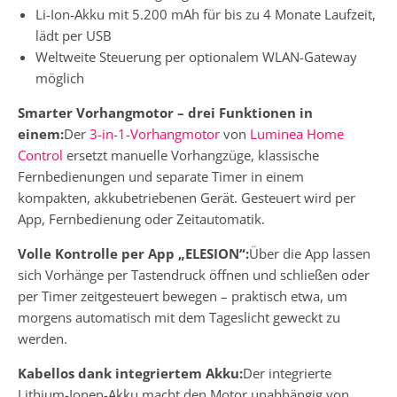
Li-Ion-Akku mit 5.200 mAh für bis zu 4 Monate Laufzeit,
lädt per USB
Weltweite Steuerung per optionalem WLAN-Gateway
möglich
Smarter Vorhangmotor – drei Funktionen in
einem:
Der
3-in-1-Vorhangmotor
von
Luminea Home
Control
ersetzt manuelle Vorhangzüge, klassische
Fernbedienungen und separate Timer in einem
kompakten, akkubetriebenen Gerät. Gesteuert wird per
App, Fernbedienung oder Zeitautomatik.
Volle Kontrolle per App „ELESION“:
Über die App lassen
sich Vorhänge per Tastendruck öffnen und schließen oder
per Timer zeitgesteuert bewegen – praktisch etwa, um
morgens automatisch mit dem Tageslicht geweckt zu
werden.
Kabellos dank integriertem Akku:
Der integrierte
Lithium-Ionen-Akku macht den Motor unabhängig von