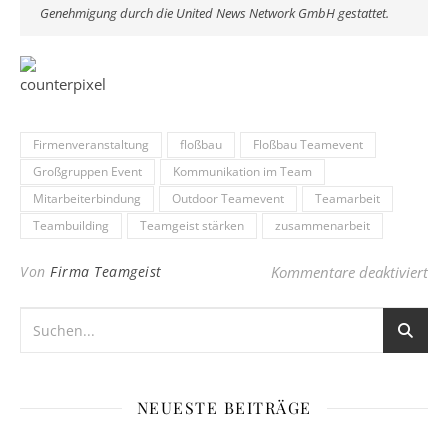
Genehmigung durch die United News Network GmbH gestattet.
Firmenveranstaltung
floßbau
Floßbau Teamevent
Großgruppen Event
Kommunikation im Team
Mitarbeiterbindung
Outdoor Teamevent
Teamarbeit
Teambuilding
Teamgeist stärken
zusammenarbeit
fü
Von
Firma Teamgeist
Kommentare deaktiviert
NEUESTE BEITRÄGE