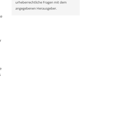
urheberrechtliche Fragen mit dem
angegebenen Herausgeber.
te
r
e
s