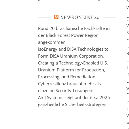
K
W
NEWSONLINE24
D
W
Rund 20 brasilianische Fachkräfte in
S
der Black Forest Power Region
F
angekommen
t
IsoEnergy and DISA Technologies to
B
Form DISA Uranium Corporation,
L
Creating a Technology-Enabled U.S.
1
Uranium Platform for Production,
i
Processing, and Remediation
L
Cyberresilienz braucht mehr als
w
einzelne Security-Lösungen:
F
AirITSystems zeigt auf der it-sa 2026
e
ganzheitliche Sicherheitsstrategien
z
V
w