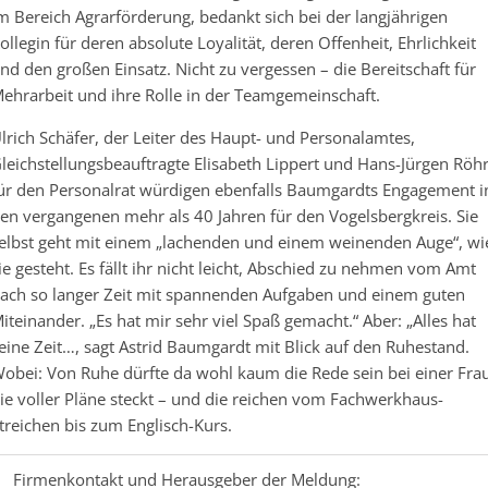
m Bereich Agrarförderung, bedankt sich bei der langjährigen
ollegin für deren absolute Loyalität, deren Offenheit, Ehrlichkeit
nd den großen Einsatz. Nicht zu vergessen – die Bereitschaft für
ehrarbeit und ihre Rolle in der Teamgemeinschaft.
lrich Schäfer, der Leiter des Haupt- und Personalamtes,
leichstellungsbeauftragte Elisabeth Lippert und Hans-Jürgen Röh
ür den Personalrat würdigen ebenfalls Baumgardts Engagement i
en vergangenen mehr als 40 Jahren für den Vogelsbergkreis. Sie
elbst geht mit einem „lachenden und einem weinenden Auge“, wi
ie gesteht. Es fällt ihr nicht leicht, Abschied zu nehmen vom Amt
ach so langer Zeit mit spannenden Aufgaben und einem guten
iteinander. „Es hat mir sehr viel Spaß gemacht.“ Aber: „Alles hat
eine Zeit…, sagt Astrid Baumgardt mit Blick auf den Ruhestand.
obei: Von Ruhe dürfte da wohl kaum die Rede sein bei einer Frau
ie voller Pläne steckt – und die reichen vom Fachwerkhaus-
treichen bis zum Englisch-Kurs.
Firmenkontakt und Herausgeber der Meldung: