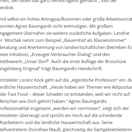
raht; Sie haben das ganz hervorragend gemacht“, lobt der
andrat.
nd selbst ein hohes Antragsaufkommen oder große Arbeitsvorrä
onnten Agnes Baumgardt nicht entmutigen. Mit großem
ngagement übernahm sie weitere zusätzliche Aufgaben. Landrat
r. Mischak nennt zum Beispiel „Bauernhof als Klassenzimmer“
Beratung und Anerkennung von landwirtschaft­lichen Betrieben fü
iese Initiative), „Erzeuger-Verbraucher-Dialog“ und den
ettbewerb „Unser Dorf“. Auch die erste Auflage der Broschüre
Vogelsberg Original“ trägt Baumgardts Handschrift.
mtsleiter Lorenz Kock geht auf die „eigentliche Profession“ ein: di
ändliche Hauswirtschaft. „Heute haben wir Themen wie Adiposita
der Fast Food – dieser Schaden ist entstanden, weil wir nicht auf
enschen wie Dich gehört haben.“ Agnes Baumgardts
rofessionalität insgesamt „werden wir vermissen“, zeigt sich der
mtsleiter überzeugt und spricht ein Hoch auf die scheidende
itarbeiterin und die ländliche Hauswirtschaft aus. Seine
tellvertreterin Dorothea Mauß, gleichzeitig die Sachgebietsleiterin