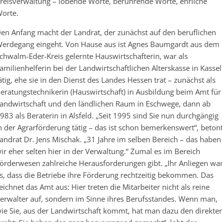
reisverwaltung – lobende Worte, berührende Worte, ehrliche
orte.
en Anfang macht der Landrat, der zunächst auf den beruflichen
erdegang eingeht. Von Hause aus ist Agnes Baumgardt aus dem
chwalm-Eder-Kreis gelernte Hauswirtschafterin, war als
amilienhelferin bei der Landwirtschaftlichen Alterskasse in Kassel
ätig, ehe sie in den Dienst des Landes Hessen trat – zunächst als
eratungstechnikerin (Hauswirtschaft) in Ausbildung beim Amt für
andwirtschaft und den ländlichen Raum in Eschwege, dann ab
983 als Beraterin in Alsfeld. „Seit 1995 sind Sie nun durchgängig
n der Agrarförderung tätig – das ist schon bemerkenswert“, beton
andrat Dr. Jens Mischak. „31 Jahre im selben Bereich – das haben
ir eher selten hier in der Verwaltung.“ Zumal es im Bereich
örderwesen zahlreiche Herausforderungen gibt. „Ihr Anliegen wa
s, dass die Betriebe ihre Förderung rechtzeitig bekommen. Das
eichnet das Amt aus: Hier treten die Mitarbeiter nicht als reine
erwalter auf, sondern im Sinne ihres Berufsstandes. Wenn man,
ie Sie, aus der Landwirtschaft kommt, hat man dazu den direkte