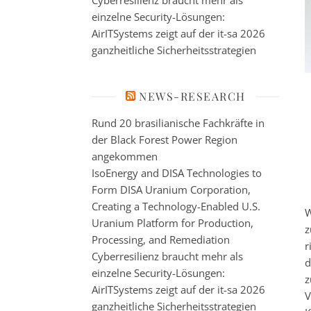
Cyberresilienz braucht mehr als
einzelne Security-Lösungen:
AirITSystems zeigt auf der it-sa 2026
ganzheitliche Sicherheitsstrategien
NEWS-RESEARCH
Rund 20 brasilianische Fachkräfte in
der Black Forest Power Region
angekommen
IsoEnergy and DISA Technologies to
Form DISA Uranium Corporation,
Creating a Technology-Enabled U.S.
W
Uranium Platform for Production,
z
Processing, and Remediation
r
Cyberresilienz braucht mehr als
d
einzelne Security-Lösungen:
z
AirITSystems zeigt auf der it-sa 2026
V
ganzheitliche Sicherheitsstrategien