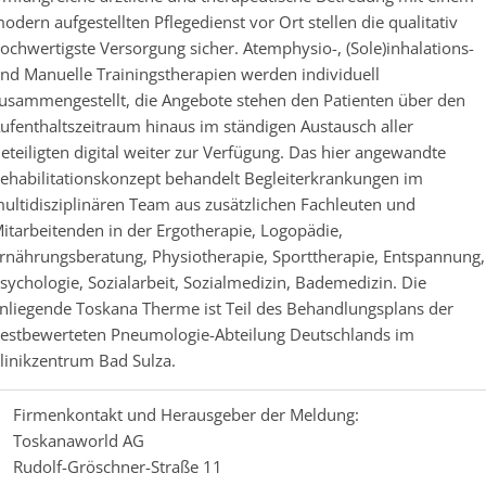
odern aufgestellten Pflegedienst vor Ort stellen die qualitativ
ochwertigste Versorgung sicher. Atemphysio-, (Sole)inhalations-
nd Manuelle Trainingstherapien werden individuell
usammengestellt, die Angebote stehen den Patienten über den
ufenthaltszeitraum hinaus im ständigen Austausch aller
eteiligten digital weiter zur Verfügung. Das hier angewandte
ehabilitationskonzept behandelt Begleiterkrankungen im
ultidisziplinären Team aus zusätzlichen Fachleuten und
itarbeitenden in der Ergotherapie, Logopädie,
rnährungsberatung, Physiotherapie, Sporttherapie, Entspannung,
sychologie, Sozialarbeit, Sozialmedizin, Bademedizin. Die
nliegende Toskana Therme ist Teil des Behandlungsplans der
estbewerteten Pneumologie-Abteilung Deutschlands im
linikzentrum Bad Sulza.
Firmenkontakt und Herausgeber der Meldung:
Toskanaworld AG
Rudolf-Gröschner-Straße 11