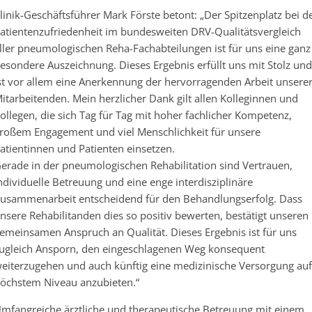
linik-Geschäftsführer Mark Förste betont: „Der Spitzenplatz bei d
atientenzufriedenheit im bundesweiten DRV-Qualitätsvergleich
ller pneumologischen Reha-Fachabteilungen ist für uns eine ganz
esondere Auszeichnung. Dieses Ergebnis erfüllt uns mit Stolz und
st vor allem eine Anerkennung der hervorragenden Arbeit unsere
itarbeitenden. Mein herzlicher Dank gilt allen Kolleginnen und
ollegen, die sich Tag für Tag mit hoher fachlicher Kompetenz,
roßem Engagement und viel Menschlichkeit für unsere
atientinnen und Patienten einsetzen.
erade in der pneumologischen Rehabilitation sind Vertrauen,
ndividuelle Betreuung und eine enge interdisziplinäre
usammenarbeit entscheidend für den Behandlungserfolg. Dass
nsere Rehabilitanden dies so positiv bewerten, bestätigt unseren
emeinsamen Anspruch an Qualität. Dieses Ergebnis ist für uns
ugleich Ansporn, den eingeschlagenen Weg konsequent
eiterzugehen und auch künftig eine medizinische Versorgung auf
öchstem Niveau anzubieten.“
mfangreiche ärztliche und therapeutische Betreuung mit einem