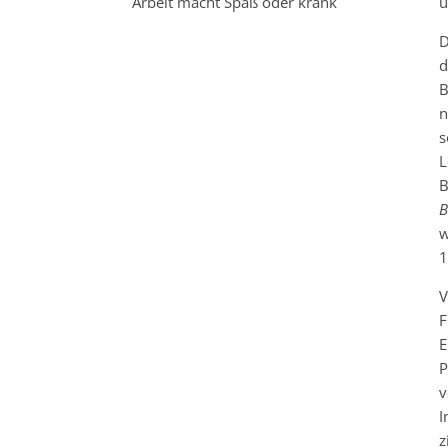
Arbeit macht Spaß oder krank
ü
D
d
B
n
s
L
B
B
w
1
V
F
E
P
v
I
z