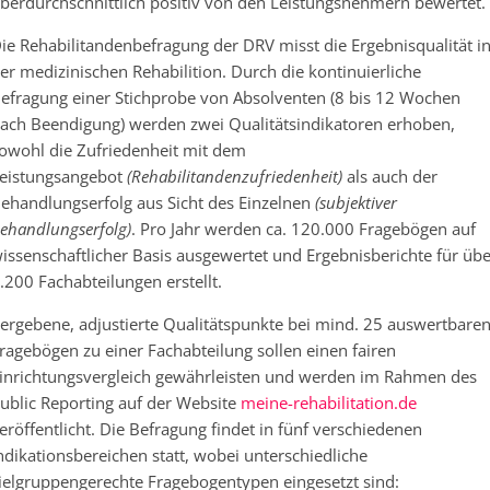
berdurchschnittlich positiv von den Leistungsnehmern bewertet.
ie Rehabilitandenbefragung der DRV misst die Ergebnisqualität i
er medizinischen Rehabilition. Durch die kontinuierliche
efragung einer Stichprobe von Absolventen (8 bis 12 Wochen
ach Beendigung) werden zwei Qualitätsindikatoren erhoben,
owohl die Zufriedenheit mit dem
eistungsangebot
(Rehabilitandenzufriedenheit)
als auch der
ehandlungserfolg aus Sicht des Einzelnen
(subjektiver
ehandlungserfolg)
. Pro Jahr werden ca. 120.000 Fragebögen auf
issenschaftlicher Basis ausgewertet und Ergebnisberichte für übe
.200 Fachabteilungen erstellt.
ergebene, adjustierte Qualitätspunkte bei mind. 25 auswertbare
ragebögen zu einer Fachabteilung sollen einen fairen
inrichtungsvergleich gewährleisten und werden im Rahmen des
ublic Reporting auf der Website
meine-rehabilitation.de
eröffentlicht. Die Befragung findet in fünf verschiedenen
ndikationsbereichen statt, wobei unterschiedliche
ielgruppengerechte Fragebogentypen eingesetzt sind: