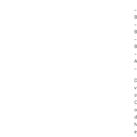
–
B
–
B
–
B
–
A
–
D
v
s
O
o
d
N
e