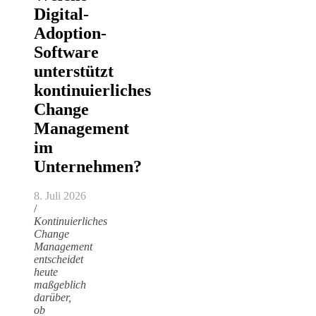
Digital-
Adoption-
Software
unterstützt
kontinuierliches
Change
Management
im
Unternehmen?
8. Juli 2026
/
Kontinuierliches
Change
Management
entscheidet
heute
maßgeblich
darüber,
ob