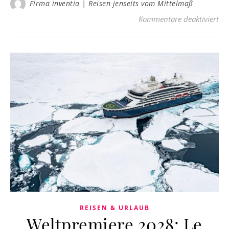
Firma inventia | Reisen jenseits vom Mittelmaß
für
Kommentare deaktiviert
REISEN & URLAUB
Weltpremiere 2028: Le