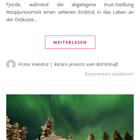
Fjorde, während die abgelegene Inuit-Siedlung
Ittoqqortoormiit einen seltenen Einblick in das Leben an
der Ostküste…
WEITERLESEN
Firma inventia | Reisen jenseits vom Mittelmaß
für
Kommentare deaktiviert