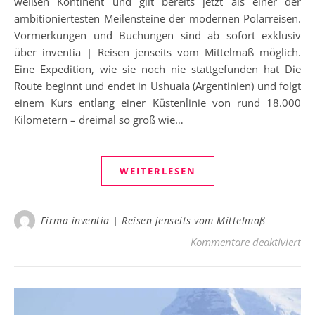
weißen Kontinent und gilt bereits jetzt als einer der
ambitioniertesten Meilensteine der modernen Polarreisen.
Vormerkungen und Buchungen sind ab sofort exklusiv
über inventia | Reisen jenseits vom Mittelmaß möglich.
Eine Expedition, wie sie noch nie stattgefunden hat Die
Route beginnt und endet in Ushuaia (Argentinien) und folgt
einem Kurs entlang einer Küstenlinie von rund 18.000
Kilometern – dreimal so groß wie…
WEITERLESEN
Firma inventia | Reisen jenseits vom Mittelmaß
für
Kommentare deaktiviert