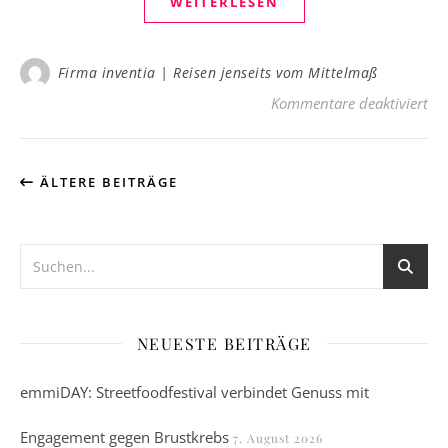
WEITERLESEN
Firma inventia | Reisen jenseits vom Mittelmaß
für
Kommentare deaktiviert
ÄLTERE BEITRÄGE
NEUESTE BEITRÄGE
emmiDAY: Streetfoodfestival verbindet Genuss mit
Engagement gegen Brustkrebs
7. August 2026