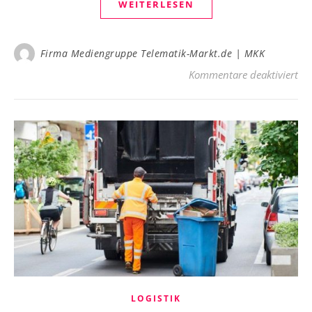
WEITERLESEN
Firma Mediengruppe Telematik-Markt.de | MKK
für
Kommentare deaktiviert
LOGISTIK