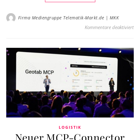
Firma Mediengruppe Telematik-Markt.de | MKK
für
Kommentare deaktiviert
LOGISTIK
Neuer MCP-Connector