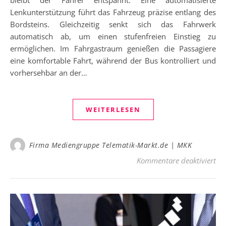
bleibt der Fahrer entspannt: Eine automatisierte
Lenkunterstützung führt das Fahrzeug präzise entlang des
Bordsteins. Gleichzeitig senkt sich das Fahrwerk
automatisch ab, um einen stufenfreien Einstieg zu
ermöglichen. Im Fahrgastraum genießen die Passagiere
eine komfortable Fahrt, während der Bus kontrolliert und
vorhersehbar an der…
WEITERLESEN
Firma Mediengruppe Telematik-Markt.de | MKK
für
Kommentare deaktiviert