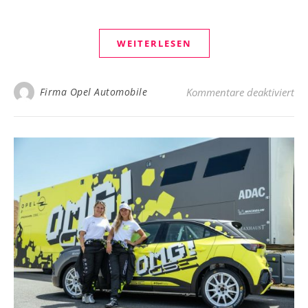
WEITERLESEN
für
Firma Opel Automobile
Kommentare deaktiviert