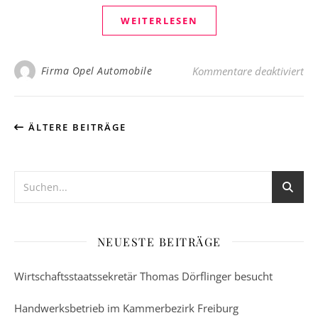
WEITERLESEN
für
Firma Opel Automobile
Kommentare deaktiviert
ÄLTERE BEITRÄGE
NEUESTE BEITRÄGE
Wirtschaftsstaatssekretär Thomas Dörflinger besucht
Handwerksbetrieb im Kammerbezirk Freiburg