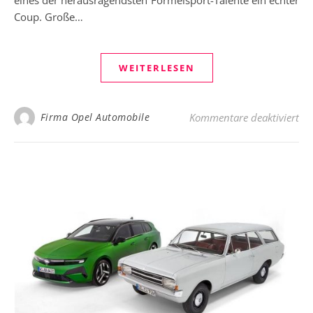
Coup. Große…
WEITERLESEN
für
Firma Opel Automobile
Kommentare deaktiviert