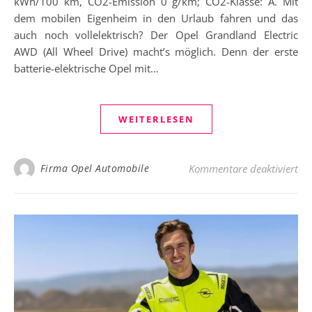
kWh/100 km, CO2-Emission 0 g/km; CO2-Klasse: A. Mit
dem mobilen Eigenheim in den Urlaub fahren und das
auch noch vollelektrisch? Der Opel Grandland Electric
AWD (All Wheel Drive) macht’s möglich. Denn der erste
batterie-elektrische Opel mit…
WEITERLESEN
für
Firma Opel Automobile
Kommentare deaktiviert