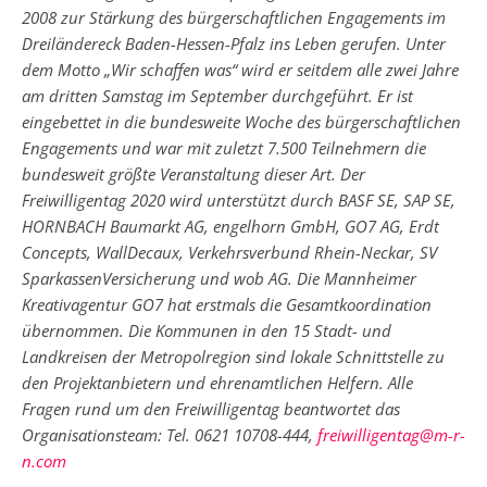
2008 zur Stärkung des bürgerschaftlichen Engagements im
Dreiländereck Baden-Hessen-Pfalz ins Leben gerufen. Unter
dem Motto „Wir schaffen was“ wird er seitdem alle zwei Jahre
am dritten Samstag im September durchgeführt. Er ist
eingebettet in die bundesweite Woche des bürgerschaftlichen
Engagements und war mit zuletzt 7.500 Teilnehmern die
bundesweit größte Veranstaltung dieser Art. Der
Freiwilligentag 2020 wird unterstützt durch BASF SE, SAP SE,
HORNBACH Baumarkt AG, engelhorn GmbH, GO7 AG, Erdt
Concepts, WallDecaux, Verkehrsverbund Rhein-Neckar, SV
Spar­kassenVersicherung und wob AG. Die Mannheimer
Kreativagentur GO7 hat erstmals die Gesamtkoordination
übernommen. Die Kommunen in den 15 Stadt- und
Landkreisen der Metropolregion sind lokale Schnittstelle zu
den Projektanbietern und ehrenamtlichen Helfern. Alle
Fragen rund um den Freiwilligentag beantwortet das
Organisationsteam: Tel. 0621 10708-444,
freiwilligentag@m-r-
n.com