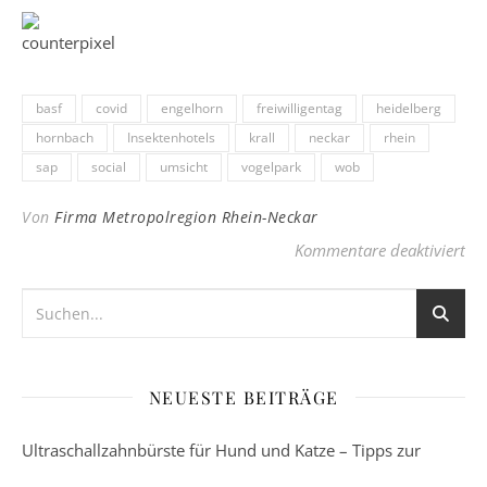
basf
covid
engelhorn
freiwilligentag
heidelberg
hornbach
Insektenhotels
krall
neckar
rhein
sap
social
umsicht
vogelpark
wob
Von
Firma Metropolregion Rhein-Neckar
für
Kommentare deaktiviert
NEUESTE BEITRÄGE
Ultraschallzahnbürste für Hund und Katze – Tipps zur