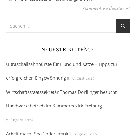
für
Kommentare deaktiviert
NEUESTE BEITRÄGE
Ultraschallzahnbürste für Hund und Katze – Tipps zur
erfolgreichen Eingewöhnung
8. August 2026
Wirtschaftsstaatssekretär Thomas Dörflinger besucht
Handwerksbetrieb im Kammerbezirk Freiburg
7. August 2026
Arbeit macht Spaß oder krank
7. August 2026