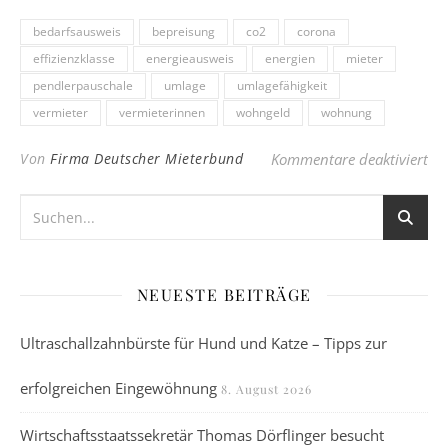
bedarfsausweis
bepreisung
co2
corona
effizienzklasse
energieausweis
energien
mieter
pendlerpauschale
umlage
umlagefähigkeit
vermieter
vermieterinnen
wohngeld
wohnung
für
Von
Firma Deutscher Mieterbund
Kommentare deaktiviert
NEUESTE BEITRÄGE
Ultraschallzahnbürste für Hund und Katze – Tipps zur
erfolgreichen Eingewöhnung
8. August 2026
Wirtschaftsstaatssekretär Thomas Dörflinger besucht