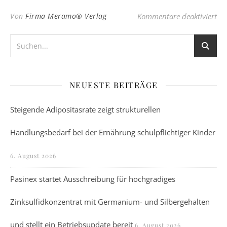
für
Von
Firma Meramo® Verlag
Kommentare deaktiviert
NEUESTE BEITRÄGE
Steigende Adipositasrate zeigt strukturellen
Handlungsbedarf bei der Ernährung schulpflichtiger Kinder
6. August 2026
Pasinex startet Ausschreibung für hochgradiges
Zinksulfidkonzentrat mit Germanium- und Silbergehalten
und stellt ein Betriebsupdate bereit
6. August 2026