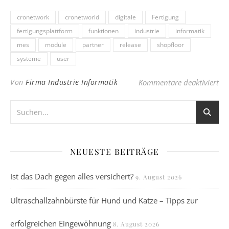
cronetwork
cronetworld
digitale
Fertigung
fertigungsplattform
funktionen
industrie
informatik
mes
module
partner
release
shopfloor
systeme
user
für
Von
Firma Industrie Informatik
Kommentare deaktiviert
NEUESTE BEITRÄGE
Ist das Dach gegen alles versichert?
9. August 2026
Ultraschallzahnbürste für Hund und Katze – Tipps zur
erfolgreichen Eingewöhnung
8. August 2026