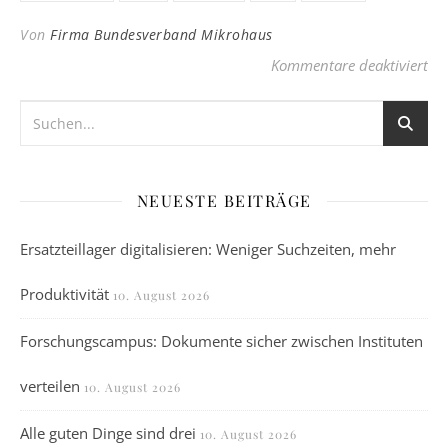
Von
Firma Bundesverband Mikrohaus
für
Kommentare deaktiviert
NEUESTE BEITRÄGE
Ersatzteillager digitalisieren: Weniger Suchzeiten, mehr
Produktivität
10. August 2026
Forschungscampus: Dokumente sicher zwischen Instituten
verteilen
10. August 2026
Alle guten Dinge sind drei
10. August 2026