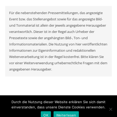
Für die nebenstehenden Pressemitteilungen, das angezeigte
Event bzw. das Stellenangebot sowie für das angezeigte Bild-
und Tonmaterial ist allein der jeweils angegebene Herausgeber
verantwortlich. Dieser ist in der Regel auch Urheber der
Pressetexte sowie der angehängten Bild-, Ton- und
Informationsmaterialien. Die Nutzung von hier veröffentlichten
Informationen zur Eigeninformation und redaktionellen
Weiterverarbeitung ist in der Regel kostenfrei. Bitte klären Sie
vor einer Weiterverwendung urheberrechtliche Fragen mit dem
angegebenen Herausgeber.
Durch die Nutzung dieser Website erklären Sie sich damit
© MyNewsChannel 2026
einverstanden, dass unsere Dienste Cookies verwenden.
Ashe Theme von
WP Royal
.
OK
Weiterlesen