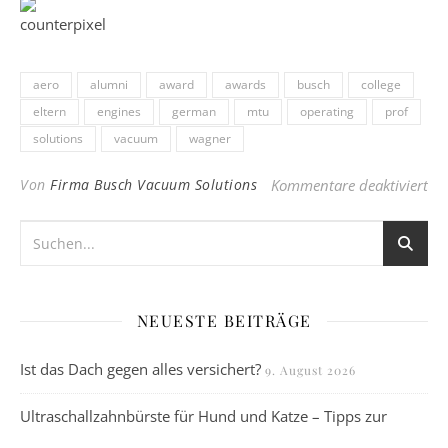
aero
alumni
award
awards
busch
college
eltern
engines
german
mtu
operating
prof
solutions
vacuum
wagner
fü
Von
Firma Busch Vacuum Solutions
Kommentare deaktiviert
NEUESTE BEITRÄGE
Ist das Dach gegen alles versichert?
9. August 2026
Ultraschallzahnbürste für Hund und Katze – Tipps zur