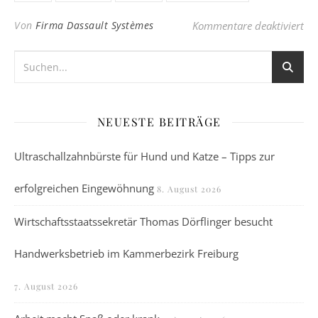
für
Von
Firma Dassault Systèmes
Kommentare deaktiviert
NEUESTE BEITRÄGE
Ultraschallzahnbürste für Hund und Katze – Tipps zur
erfolgreichen Eingewöhnung
8. August 2026
Wirtschaftsstaatssekretär Thomas Dörflinger besucht
Handwerksbetrieb im Kammerbezirk Freiburg
7. August 2026