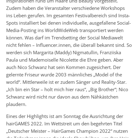
Inspirationen rund um Haare und Beauty vorgestellt.
Zudem haben die Veranstalter verschiedene Workshops
ins Leben gerufen. Im gesamten Festivalbereich sind Insta-
Spots installiert bei denen individuelle, ausgefallene Social-
Media-Posting ins WorldWideWeb transportiert werden
können. Was darf im Trendsetting der Social Mediawelt
nicht fehlen – Influencer.innen, die überall bekannt sind. So
werden sich Margarita (Maddy) Nigmatullin, Franziiska
Paula und Mademoiselle Nicolette die Ehre geben. Aber
auch Nico Schwanz hat sein Kommen zugesichert. Der
gelernte Friseur wurde 2003 männliches „Model of the
world“. Mittlerweile ist er zudem Sänger und Reality-Star.
„Ich bin ein Star – holt mich hier raus“, „Big Brother“; Nico
Schwanz wird nicht nur davon aus dem Nähkästchen
plaudern.
Eines der Highlights ist am Sonntag die Ausrichtung der
hairGAMES 2022. Im Wettstreit um den begehrten Titel
„Deutscher Meister – HairGames Champion 2022“ nutzen