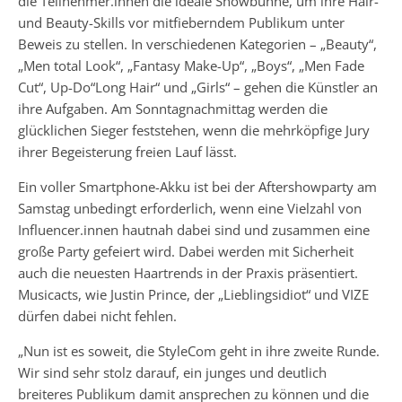
die Teilnehmer.innen die ideale Showbühne, um ihre Hair-
und Beauty-Skills vor mitfieberndem Publikum unter
Beweis zu stellen. In verschiedenen Kategorien – „Beauty“,
„Men total Look“, „Fantasy Make-Up“, „Boys“, „Men Fade
Cut“, Up-Do“Long Hair“ und „Girls“ – gehen die Künstler an
ihre Aufgaben. Am Sonntagnachmittag werden die
glücklichen Sieger feststehen, wenn die mehrköpfige Jury
ihrer Begeisterung freien Lauf lässt.
Ein voller Smartphone-Akku ist bei der Aftershowparty am
Samstag unbedingt erforderlich, wenn eine Vielzahl von
Influencer.innen hautnah dabei sind und zusammen eine
große Party gefeiert wird. Dabei werden mit Sicherheit
auch die neuesten Haartrends in der Praxis präsentiert.
Musicacts, wie Justin Prince, der „Lieblingsidiot“ und VIZE
dürfen dabei nicht fehlen.
„Nun ist es soweit, die StyleCom geht in ihre zweite Runde.
Wir sind sehr stolz darauf, ein junges und deutlich
breiteres Publikum damit ansprechen zu können und die