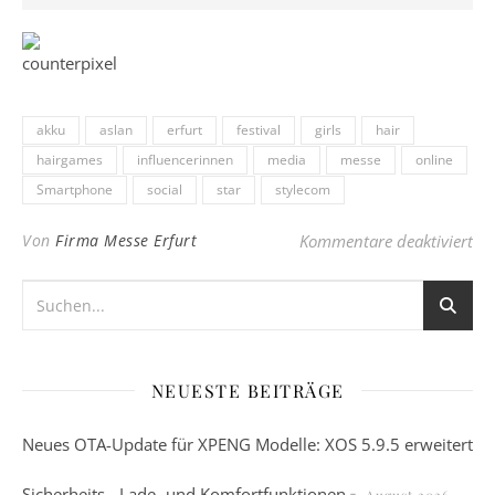
akku
aslan
erfurt
festival
girls
hair
hairgames
influencerinnen
media
messe
online
Smartphone
social
star
stylecom
für
Von
Firma Messe Erfurt
Kommentare deaktiviert
NEUESTE BEITRÄGE
Neues OTA-Update für XPENG Modelle: XOS 5.9.5 erweitert
Sicherheits-, Lade- und Komfortfunktionen
7. August 2026