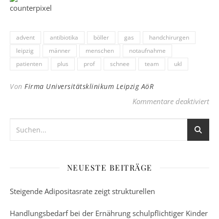
advent
antibiotika
böller
gas
handchirurgen
leipzig
männer
menschen
notaufnahme
patienten
plus
prof
schnee
team
ukl
Von
Firma Universitätsklinikum Leipzig AöR
für
Kommentare deaktiviert
NEUESTE BEITRÄGE
Steigende Adipositasrate zeigt strukturellen
Handlungsbedarf bei der Ernährung schulpflichtiger Kinder