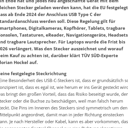
in Ende hat und jedes neu angeschaffte Gerät mit dem
leichen Stecker geladen werden kann, hat die EU festgelegt
ass ab Ende 2024 der Anschluss USB Type C der
tandardanschluss werden soll. Diese Regelung gilt für
martphones, Digitalkameras, Kopfhörer, Tablets, tragbare
onsolen, Tastaturen, eReader, Navigationsgeräte, Headsets
nd tragbare Lautsprecher. Für Laptops wurde die Frist bis
026 verlängert. Was den Stecker auszeichnet und worauf
eim Kauf zu achten ist, darüber klärt TÜV SÜD-Experte
lorian Hockel auf.
eine festgelegte Steckrichtung
Eine Besonderheit des USB-C-Steckers ist, dass er grundsätzlich s
onzipiert ist, dass es egal ist, wie herum er ins Gerät gesteckt wir
as bringt den großen Vorteil, dass das Risiko beseitigt wurde, de
tecker oder die Buchse zu beschädigen, weil man falsch herum
teckt. Die Pins im Inneren des Steckers sind symmetrisch um den
ittelpunkt angeordnet, damit man in jeder Richtung einstecken
ann. Je nach Hersteller oder Kabel, kann es aber vorkommen, das