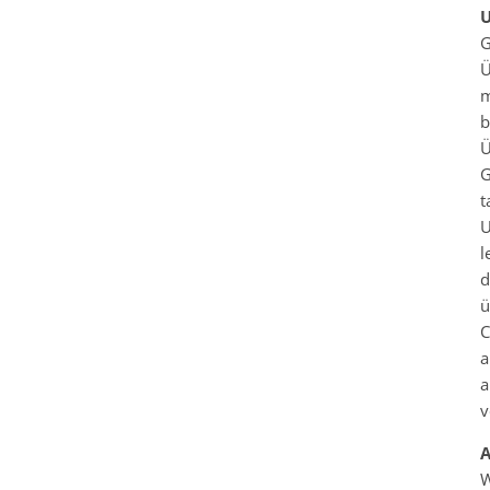
U
G
Ü
m
b
Ü
G
t
U
l
d
ü
C
a
a
v
A
W