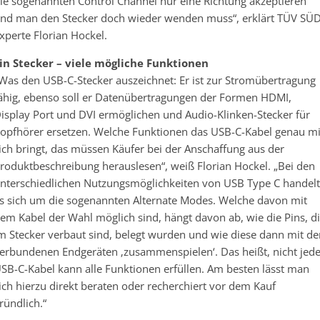
ie sogenannten Control Channel nur eine Richtung akzeptieren
nd man den Stecker doch wieder wenden muss“, erklärt TÜV SÜD
xperte Florian Hockel.
in Stecker – viele mögliche Funktionen
Was den USB-C-Stecker auszeichnet: Er ist zur Stromübertragung
ähig, ebenso soll er Datenübertragungen der Formen HDMI,
isplay Port und DVI ermöglichen und Audio-Klinken-Stecker für
opfhörer ersetzen. Welche Funktionen das USB-C-Kabel genau mi
ich bringt, das müssen Käufer bei der Anschaffung aus der
roduktbeschreibung herauslesen“, weiß Florian Hockel. „Bei den
nterschiedlichen Nutzungsmöglichkeiten von USB Type C handelt
s sich um die sogenannten Alternate Modes. Welche davon mit
em Kabel der Wahl möglich sind, hängt davon ab, wie die Pins, d
m Stecker verbaut sind, belegt wurden und wie diese dann mit de
erbundenen Endgeräten ‚zusammenspielen‘. Das heißt, nicht jed
SB-C-Kabel kann alle Funktionen erfüllen. Am besten lässt man
ich hierzu direkt beraten oder recherchiert vor dem Kauf
ründlich.“