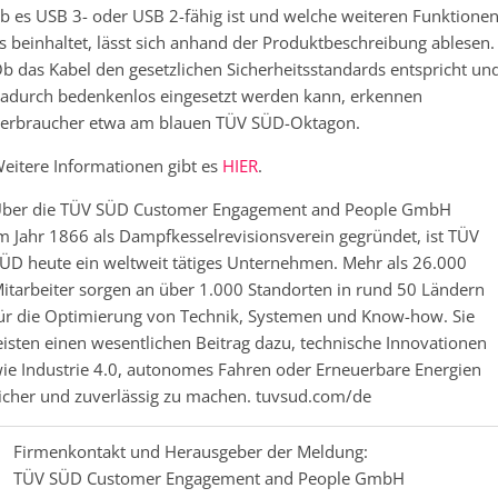
b es USB 3- oder USB 2-fähig ist und welche weiteren Funktione
s beinhaltet, lässt sich anhand der Produktbeschreibung ablesen.
b das Kabel den gesetzlichen Sicherheitsstandards entspricht un
adurch bedenkenlos eingesetzt werden kann, erkennen
erbraucher etwa am blauen TÜV SÜD-Oktagon.
eitere Informationen gibt es
HIER
.
ber die TÜV SÜD Customer Engagement and People GmbH
m Jahr 1866 als Dampfkesselrevisionsverein gegründet, ist TÜV
ÜD heute ein weltweit tätiges Unternehmen. Mehr als 26.000
itarbeiter sorgen an über 1.000 Standorten in rund 50 Ländern
ür die Optimierung von Technik, Systemen und Know-how. Sie
eisten einen wesentlichen Beitrag dazu, technische Innovationen
ie Industrie 4.0, autonomes Fahren oder Erneuerbare Energien
icher und zuverlässig zu machen. tuvsud.com/de
Firmenkontakt und Herausgeber der Meldung:
TÜV SÜD Customer Engagement and People GmbH