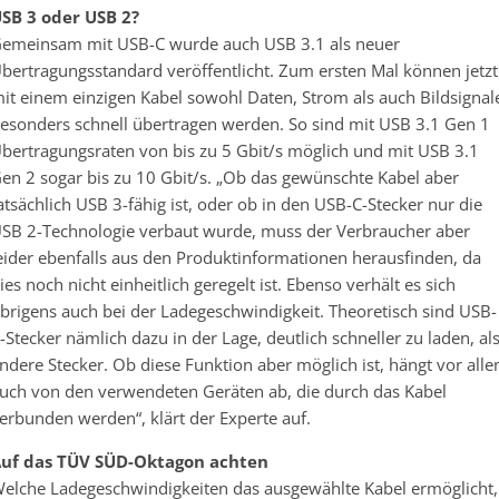
SB 3 oder USB 2?
emeinsam mit USB-C wurde auch USB 3.1 als neuer
bertragungsstandard veröffentlicht. Zum ersten Mal können jetzt
it einem einzigen Kabel sowohl Daten, Strom als auch Bildsignal
esonders schnell übertragen werden. So sind mit USB 3.1 Gen 1
bertragungsraten von bis zu 5 Gbit/s möglich und mit USB 3.1
en 2 sogar bis zu 10 Gbit/s. „Ob das gewünschte Kabel aber
atsächlich USB 3-fähig ist, oder ob in den USB-C-Stecker nur die
SB 2-Technologie verbaut wurde, muss der Verbraucher aber
eider ebenfalls aus den Produktinformationen herausfinden, da
ies noch nicht einheitlich geregelt ist. Ebenso verhält es sich
brigens auch bei der Ladegeschwindigkeit. Theoretisch sind USB-
-Stecker nämlich dazu in der Lage, deutlich schneller zu laden, al
ndere Stecker. Ob diese Funktion aber möglich ist, hängt vor all
uch von den verwendeten Geräten ab, die durch das Kabel
erbunden werden“, klärt der Experte auf.
uf das TÜV SÜD-Oktagon achten
elche Ladegeschwindigkeiten das ausgewählte Kabel ermöglicht,