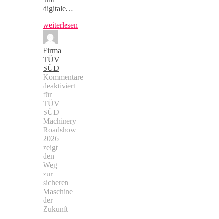
digitale…
weiterlesen
Firma
TÜV
SÜD
Kommentare
deaktiviert
für
TÜV
SÜD
Machinery
Roadshow
2026
zeigt
den
Weg
zur
sicheren
Maschine
der
Zukunft