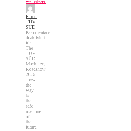
weiterlesen
Firma
TÜV
SÜD
Kommentare
deaktiviert
für
The
TÜV
SÜD
Machinery
Roadshow
2026
shows
the
way
to
the
safe
machine
of
the
future