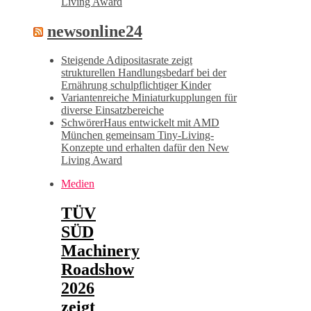
Living Award
newsonline24
Steigende Adipositasrate zeigt
strukturellen Handlungsbedarf bei der
Ernährung schulpflichtiger Kinder
Variantenreiche Miniaturkupplungen für
diverse Einsatzbereiche
SchwörerHaus entwickelt mit AMD
München gemeinsam Tiny-Living-
Konzepte und erhalten dafür den New
Living Award
Medien
TÜV
SÜD
Machinery
Roadshow
2026
zeigt