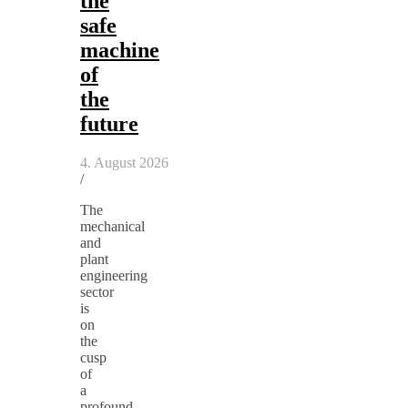
the
safe
machine
of
the
future
4. August 2026
/
The
mechanical
and
plant
engineering
sector
is
on
the
cusp
of
a
profound