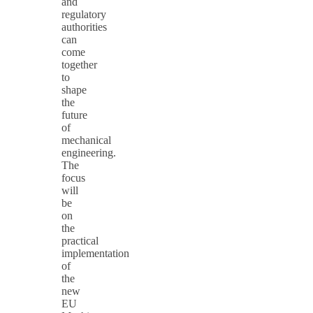
and
regulatory
authorities
can
come
together
to
shape
the
future
of
mechanical
engineering.
The
focus
will
be
on
the
practical
implementation
of
the
new
EU