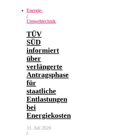
Energie-
/
Umwelttechnik
TÜV
SÜD
informiert
über
verlängerte
Antragsphase
für
staatliche
Entlastungen
bei
Energiekosten
31. Juli 2026
/