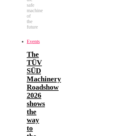
safe
machine
of
the
future
Events
The
TÜV
SÜD
Machinery
Roadshow
2026
shows
the
way
to