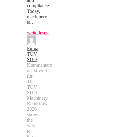
and
compliance.
Today,
machinery
is…
weiterlesen
Firma
TÜV
SÜD
Kommentare
deaktiviert
für
The
TÜV
SÜD
Machinery
Roadshow
2026
shows
the
way
to
the