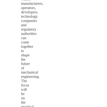
manufacturers,
operators,
developers,
technology
companies
and
regulatory
authorities
can
come
together
to
shape
the
future
of
mechanical
engineering.
The
focus
will
be
on
the
practical