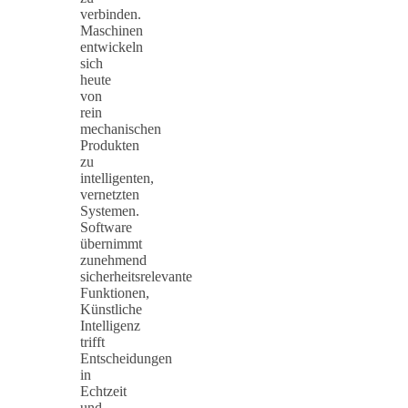
verbinden.
Maschinen
entwickeln
sich
heute
von
rein
mechanischen
Produkten
zu
intelligenten,
vernetzten
Systemen.
Software
übernimmt
zunehmend
sicherheitsrelevante
Funktionen,
Künstliche
Intelligenz
trifft
Entscheidungen
in
Echtzeit
und