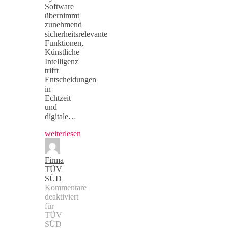
Software
übernimmt
zunehmend
sicherheitsrelevante
Funktionen,
Künstliche
Intelligenz
trifft
Entscheidungen
in
Echtzeit
und
digitale…
weiterlesen
Firma
TÜV
SÜD
Kommentare
deaktiviert
für
TÜV
SÜD