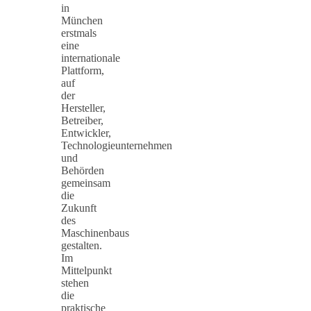
in
München
erstmals
eine
internationale
Plattform,
auf
der
Hersteller,
Betreiber,
Entwickler,
Technologieunternehmen
und
Behörden
gemeinsam
die
Zukunft
des
Maschinenbaus
gestalten.
Im
Mittelpunkt
stehen
die
praktische