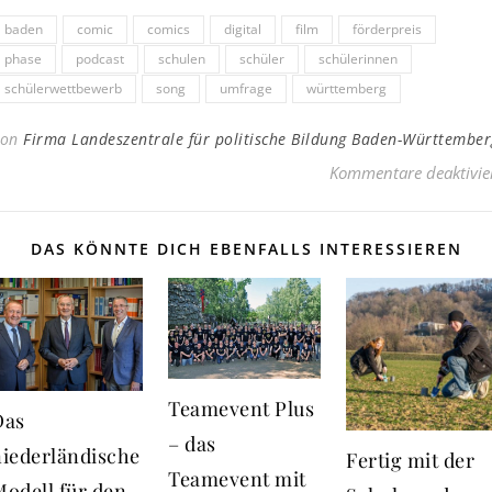
baden
comic
comics
digital
film
förderpreis
phase
podcast
schulen
schüler
schülerinnen
schülerwettbewerb
song
umfrage
württemberg
Von
Firma Landeszentrale für politische Bildung Baden-Württember
Kommentare deaktivie
DAS KÖNNTE DICH EBENFALLS INTERESSIEREN
Teamevent Plus
Das
– das
niederländische
Fertig mit der
Teamevent mit
odell für den