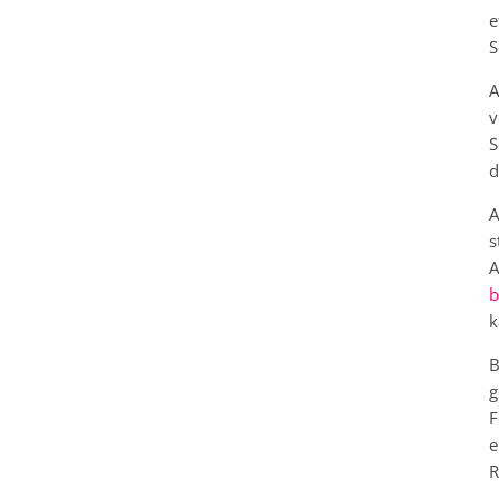
e
S
A
v
S
d
A
s
A
b
k
B
g
F
e
R