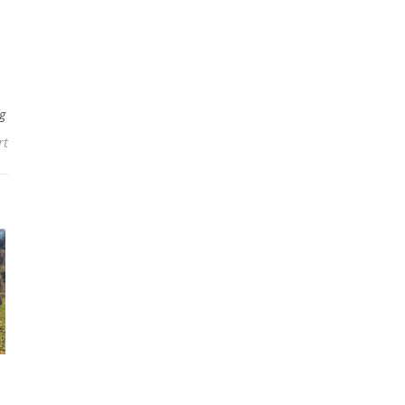
g
für Der 67. Schülerwettbewerb läuft – Anmeldungen sind weiterhi
rt