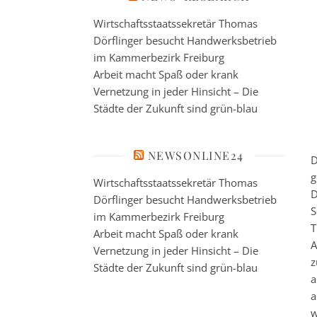
Wirtschaftsstaatssekretär Thomas
Dörflinger besucht Handwerksbetrieb
im Kammerbezirk Freiburg
Arbeit macht Spaß oder krank
Vernetzung in jeder Hinsicht – Die
Städte der Zukunft sind grün-blau
NEWSONLINE24
D
g
Wirtschaftsstaatssekretär Thomas
D
Dörflinger besucht Handwerksbetrieb
S
im Kammerbezirk Freiburg
T
Arbeit macht Spaß oder krank
A
Vernetzung in jeder Hinsicht – Die
z
Städte der Zukunft sind grün-blau
a
a
w