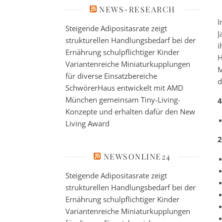
NEWS-RESEARCH
I
Steigende Adipositasrate zeigt
J
strukturellen Handlungsbedarf bei der
i
Ernährung schulpflichtiger Kinder
H
Variantenreiche Miniaturkupplungen
M
für diverse Einsatzbereiche
d
SchwörerHaus entwickelt mit AMD
München gemeinsam Tiny-Living-
4
Konzepte und erhalten dafür den New
Living Award
2
NEWSONLINE24
Steigende Adipositasrate zeigt
strukturellen Handlungsbedarf bei der
Ernährung schulpflichtiger Kinder
Variantenreiche Miniaturkupplungen