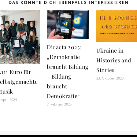
DAS KÖNNTE DICH EBENFALLS INTERESSIEREN
Didacta 2025:
Ukraine in
„Demokratie
Histories and
braucht Bildung
Stories
.111 Euro für
– Bildung
23. Oktober 2020
selbstgemachte
braucht
Musik
Demokratie“
. April 2024
7. Februar 2025