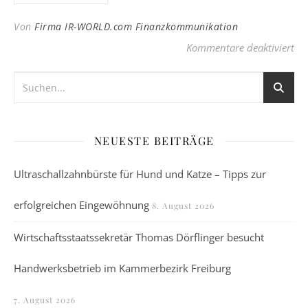
Von
Firma IR-WORLD.com Finanzkommunikation
fü
Kommentare deaktiviert
NEUESTE BEITRÄGE
Ultraschallzahnbürste für Hund und Katze – Tipps zur
erfolgreichen Eingewöhnung
8. August 2026
Wirtschaftsstaatssekretär Thomas Dörflinger besucht
Handwerksbetrieb im Kammerbezirk Freiburg
7. August 2026