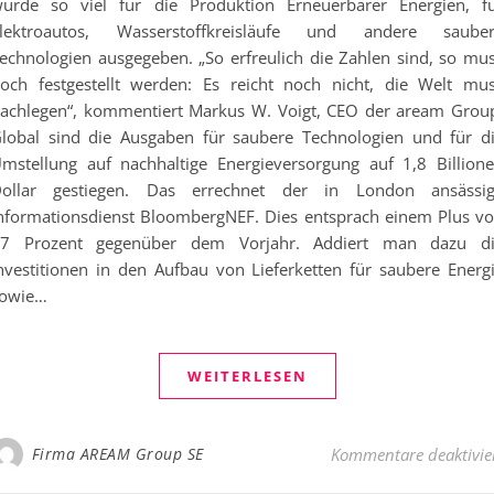
urde so viel für die Produktion Erneuerbarer Energien, f
lektroautos, Wasserstoffkreisläufe und andere saube
echnologien ausgegeben. „So erfreulich die Zahlen sind, so mu
och festgestellt werden: Es reicht noch nicht, die Welt mu
achlegen“, kommentiert Markus W. Voigt, CEO der aream Grou
lobal sind die Ausgaben für saubere Technologien und für d
mstellung auf nachhaltige Energieversorgung auf 1,8 Billion
ollar gestiegen. Das errechnet der in London ansässi
nformationsdienst BloombergNEF. Dies entsprach einem Plus v
7 Prozent gegenüber dem Vorjahr. Addiert man dazu d
nvestitionen in den Aufbau von Lieferketten für saubere Energ
owie…
WEITERLESEN
Firma AREAM Group SE
Kommentare deaktivie