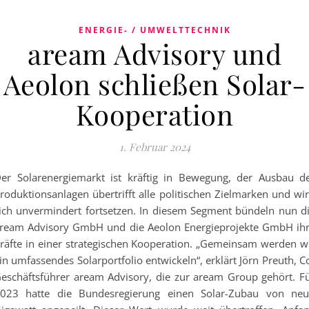
ENERGIE- / UMWELTTECHNIK
aream Advisory und
Aeolon schließen Solar-
Kooperation
1. Februar 2024
er Solarenergiemarkt ist kräftig in Bewegung, der Ausbau d
roduktionsanlagen übertrifft alle politischen Zielmarken und wi
ich unvermindert fortsetzen. In diesem Segment bündeln nun d
ream Advisory GmbH und die Aeolon Energieprojekte GmbH ih
räfte in einer strategischen Kooperation. „Gemeinsam werden w
in umfassendes Solarportfolio entwickeln“, erklärt Jörn Preuth, C
eschäftsführer aream Advisory, die zur aream Group gehört. F
023 hatte die Bundesregierung einen Solar-Zubau von ne