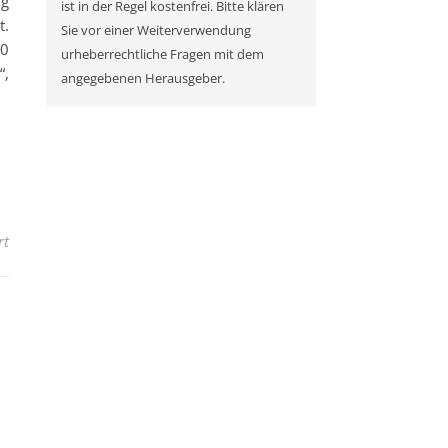
ng
ist in der Regel kostenfrei. Bitte klären
t.
Sie vor einer Weiterverwendung
00
urheberrechtliche Fragen mit dem
“,
angegebenen Herausgeber.
für aream Advisory und Aeolon schließen Solar-Kooperation
rt