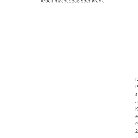
Arbeit macht Spaß oder krank
D
P
s
a
K
e
G
2