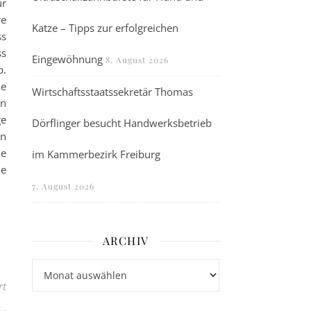
ür
re
Katze – Tipps zur erfolgreichen
ss
ss
Eingewöhnung
8. August 2026
p.
ie
Wirtschaftsstaatssekretär Thomas
en
ge
Dörflinger besucht Handwerksbetrieb
on
ie
im Kammerbezirk Freiburg
ie
7. August 2026
ARCHIV
Archiv
für Rekorde allein reichen nicht mehr
rt