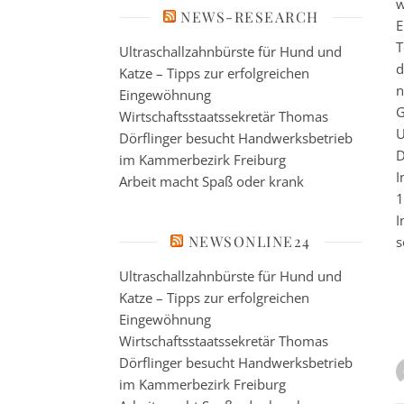
w
NEWS-RESEARCH
E
T
Ultraschallzahnbürste für Hund und
d
Katze – Tipps zur erfolgreichen
n
Eingewöhnung
G
Wirtschaftsstaatssekretär Thomas
U
Dörflinger besucht Handwerksbetrieb
D
im Kammerbezirk Freiburg
I
Arbeit macht Spaß oder krank
1
I
NEWSONLINE24
s
Ultraschallzahnbürste für Hund und
Katze – Tipps zur erfolgreichen
Eingewöhnung
Wirtschaftsstaatssekretär Thomas
Dörflinger besucht Handwerksbetrieb
im Kammerbezirk Freiburg