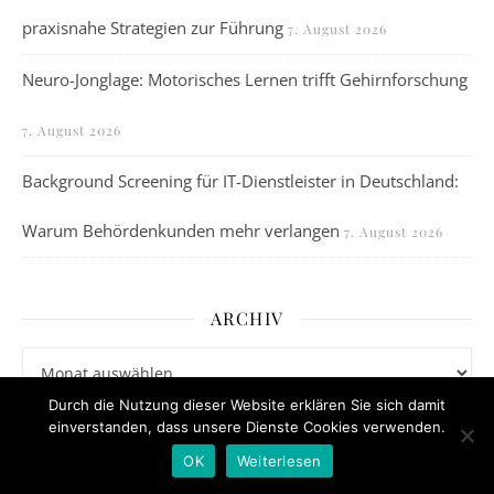
praxisnahe Strategien zur Führung
7. August 2026
Neuro-Jonglage: Motorisches Lernen trifft Gehirnforschung
7. August 2026
Background Screening für IT-Dienstleister in Deutschland:
Warum Behördenkunden mehr verlangen
7. August 2026
ARCHIV
Archiv
Durch die Nutzung dieser Website erklären Sie sich damit
einverstanden, dass unsere Dienste Cookies verwenden.
KATEGORIEN
OK
Weiterlesen