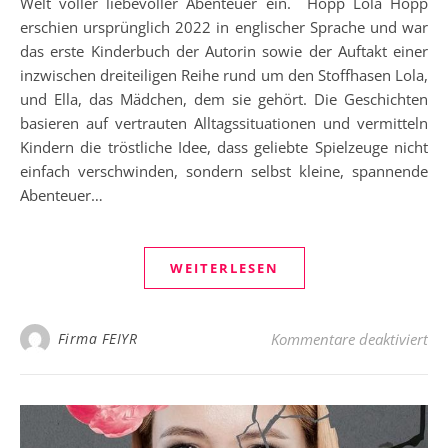
Welt voller liebevoller Abenteuer ein. Hopp Lola Hopp
erschien ursprünglich 2022 in englischer Sprache und war
das erste Kinderbuch der Autorin sowie der Auftakt einer
inzwischen dreiteiligen Reihe rund um den Stoffhasen Lola,
und Ella, das Mädchen, dem sie gehört. Die Geschichten
basieren auf vertrauten Alltagssituationen und vermitteln
Kindern die tröstliche Idee, dass geliebte Spielzeuge nicht
einfach verschwinden, sondern selbst kleine, spannende
Abenteuer…
WEITERLESEN
für
Firma FEIYR
Kommentare deaktiviert