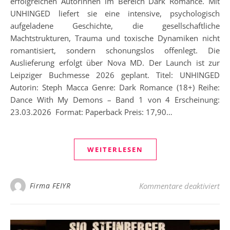
erfolgreichen Autorinnen im Bereich Dark Romance. Mit
UNHINGED liefert sie eine intensive, psychologisch
aufgeladene Geschichte, die gesellschaftliche
Machtstrukturen, Trauma und toxische Dynamiken nicht
romantisiert, sondern schonungslos offenlegt. Die
Auslieferung erfolgt über Nova MD. Der Launch ist zur
Leipziger Buchmesse 2026 geplant. Titel: UNHINGED
Autorin: Steph Macca Genre: Dark Romance (18+) Reihe:
Dance With My Demons – Band 1 von 4 Erscheinung:
23.03.2026 Format: Paperback Preis: 17,90…
WEITERLESEN
für
Firma FEIYR
Kommentare deaktiviert