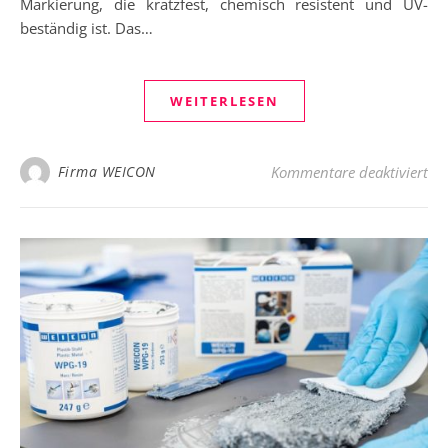
Markierung, die kratzfest, chemisch resistent und UV-
beständig ist. Das…
WEITERLESEN
für
Firma WEICON
Kommentare deaktiviert