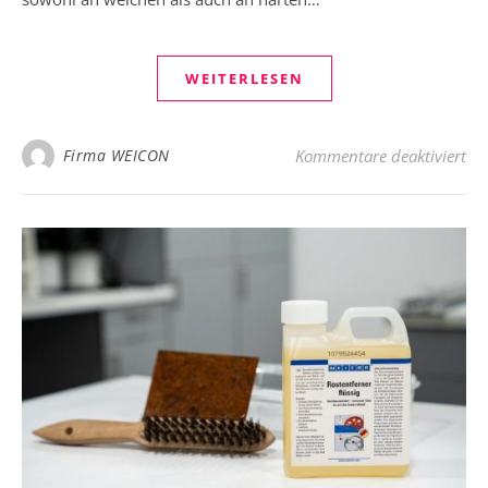
WEITERLESEN
für
Firma WEICON
Kommentare deaktiviert