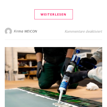
WEITERLESEN
fü
Firma WEICON
Kommentare deaktiviert