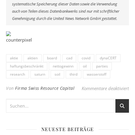
systematische Speicherung dieser Daten sowie die Verwendung
auch von Teilen dieses Datenbankwerks sind nur mit schriftlicher
Genehmigung durch die United News Network GmbH gestattet.
aktie
aktien
board
cad
covid
dynaCERT
haftungsbeschränkt
nettogewinn
oil
parties
research
saturn
soil
third
wasserstoff
für
Von
Firma Swiss Resource Capital
Kommentare deaktiviert
NEUESTE BEITRÄGE