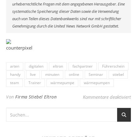
urheberrechtliche Fragen mit dem angegebenen Herausgeber. Eine
systematische Speicherung dieser Daten sowie die Verwendung
auch von Teilen dieses Datenbankwerks sind nur mit schriftlicher
Genehmigung durch die United News Network GmbH gestattet.
arten
digitalen
eltron
fachpartner
Führerschein
handy
live
minuten
online
Seminar
stiebel
team
Trainer
wärmepumpe
wärmepumpen
für
Von
Firma Stiebel Eltron
Kommentare deaktiviert